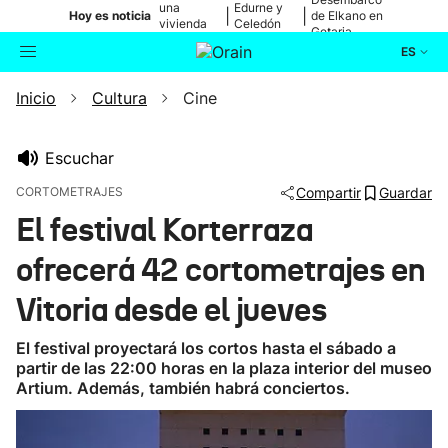
una
Edurne y
|
|
Hoy es noticia
de Elkano en
vivienda
Celedón
Getaria
de Bilbao
Txiki
ES
Inicio
Cultura
Cine
Actualidad
Buscador
Política
Escuchar
CORTOMETRAJES
Compartir
Guardar
Cultura
El festival Korterraza
ofrecerá 42 cortometrajes en
Ikusmiran
Vitoria desde el jueves
Eguraldia
El festival proyectará los cortos hasta el sábado a
partir de las 22:00 horas en la plaza interior del museo
Artium. Además, también habrá conciertos.