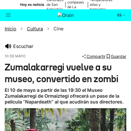
compases
|
|
Hoy es noticia
de San
altas y
de La
Sebastián
tormentas
Blanca
ES
Inicio
Cultura
Cine
Actualidad
Buscador
Política
Escuchar
10 DE MAYO
Compartir
Guardar
Cultura
Zumalakarregi vuelve a su
museo, convertido en zombi
Ikusmiran
El 10 de mayo a partir de las 19:30 el Museo
Eguraldia
Zumalakarregi de Ormaiztegi ofrecerá un pase de la
película “Napardeath” al que acudirán sus directores.