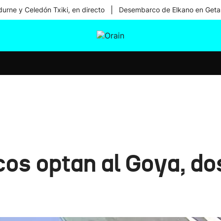
|
urne y Celedón Txiki, en directo
Desembarco de Elkano en Geta
tura
Ikusmiran
Egural
Salud
Tecnología
os optan al Goya, dos