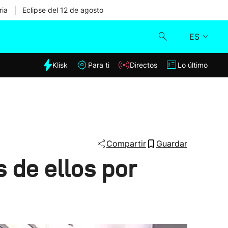
|
ria
Eclipse del 12 de agosto
ES
dia
Klisk
Para ti
Directos
Lo último
Klisk
Directos
Para ti
Compartir
Guardar
 de ellos por
Lo último