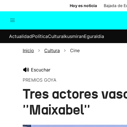
Hoy es noticia
Bajada de Ed
Actualidad
Política
Cul
Actualidad
Política
Cultura
Ikusmiran
Eguraldia
Sociedad
Elecciones
Economía
Inicio
Cultura
Cine
Internacional
Escuchar
PREMIOS GOYA
Tres actores vasc
''Maixabel''