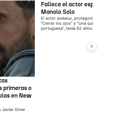
Fallece el actor español
Manolo Solo
El actor andaluz, protagonista de
“Cerrar los ojos” y “Una quinta
portuguesa”, tenía 62 años.
tas
s primeras o
ulas en New
s Javier Giner