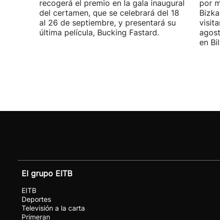
recogerá el premio en la gala inaugural
por m
del certamen, que se celebrará del 18
Bizka
al 26 de septiembre, y presentará su
visit
última película, Bucking Fastard.
agost
en Bi
El grupo EITB
EITB
Deportes
Televisión a la carta
Primeran