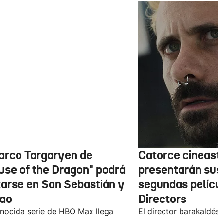
barco Targaryen de
Catorce cineas
use of the Dragon" podrá
presentarán su
itarse en San Sebastián y
segundas pelíc
bao
Directors
nocida serie de HBO Max llega
El director barakaldé