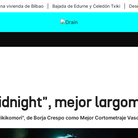
|
|
una vivienda de Bilbao
Bajada de Edurne y Celedón Txiki
Dese
tura
Ikusmiran
Egural
Salud
Tecnología
dnight", mejor largom
 "Hikikomori", de Borja Crespo como Mejor Cortometraje Vas