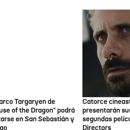
barco Targaryen de
Catorce cineas
use of the Dragon" podrá
presentarán su
itarse en San Sebastián y
segundas pelíc
bao
Directors