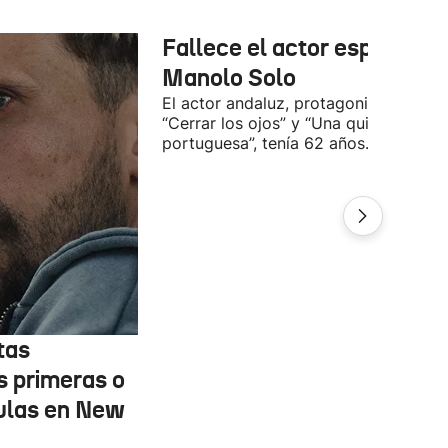
Fallece el actor español
Manolo Solo
El actor andaluz, protagonista de
“Cerrar los ojos” y “Una quinta
portuguesa”, tenía 62 años.
tas
s primeras o
ulas en New