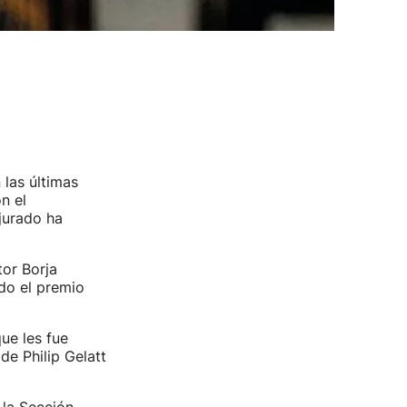
 las últimas
n el
jurado ha
tor Borja
ado el premio
ue les fue
de Philip Gelatt