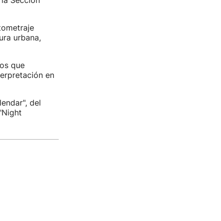
 la Sección
tometraje
ura urbana,
cos que
erpretación en
endar", del
"Night