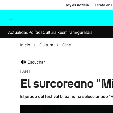
Hoy es noticia
Estafa en 
Actualidad
Política
Cul
Actualidad
Política
Cultura
Ikusmiran
Eguraldia
Sociedad
Elecciones
Economía
Inicio
Cultura
Cine
Internacional
Escuchar
FANT
El surcoreano "Mi
El jurado del festival bilbaíno ha seleccionado