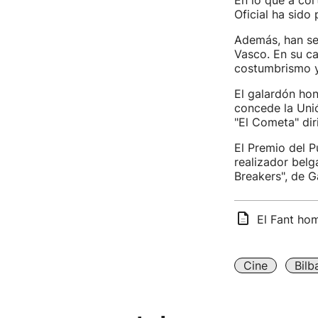
En lo que a cor
Oficial ha sido 
Además, han se
Vasco. En su ca
costumbrismo y 
El galardón hon
concede la Unió
"El Cometa" dir
El Premio del P
realizador belg
Breakers", de G
El Fant ho
Cine
Bilb