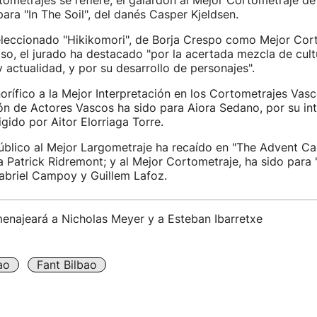
tometrajes se refiere, el galardón al Mejor Cortometraje de
para "In The Soil", del danés Casper Kjeldsen.
leccionado "Hikikomori", de Borja Crespo como Mejor Cor
so, el jurado ha destacado "por la acertada mezcla de cult
actualidad, y por su desarrollo de personajes".
orífico a la Mejor Interpretación en los Cortometrajes Vas
n de Actores Vascos ha sido para Aiora Sedano, por su int
igido por Aitor Elorriaga Torre.
úblico al Mejor Largometraje ha recaído en "The Advent Cal
a Patrick Ridremont; y al Mejor Cortometraje, ha sido para 
abriel Campoy y Guillem Lafoz.
menajeará a Nicholas Meyer y a Esteban Ibarretxe
ao
Fant Bilbao