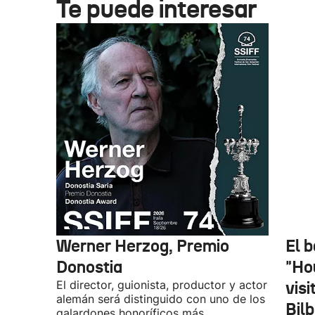
Te puede interesar
Werner Herzog, Premio
El 
Donostia
"Ho
El director, guionista, productor y actor
vis
alemán será distinguido con uno de los
Bil
galardones honoríficos más