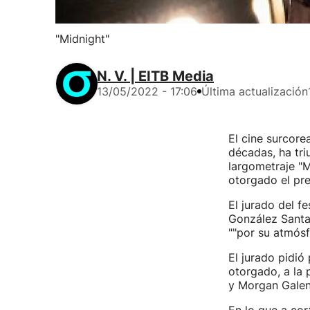
"Midnight"
N. V. | EITB Media
13/05/2022 - 17:06
Última actualización
El cine surcore
décadas, ha tri
largometraje "M
otorgado el pre
El jurado del f
González Santao
""por su atmósf
El jurado pidió
otorgado, a la 
y Morgan Galen