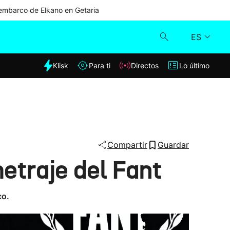
mbarco de Elkano en Getaria
ES
dia
Klisk
Para ti
Directos
Lo último
Klisk
Directos
Para ti
Compartir
Guardar
etraje del Fant
Lo último
co.