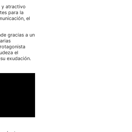
 y atractivo
tes para la
municación, el
nde gracias a un
arias
protagonista
rudeza el
 su exudación.