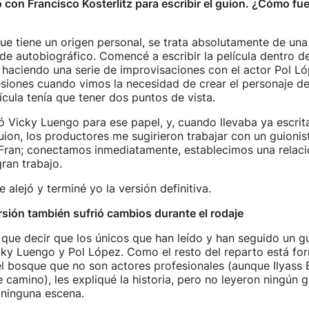
con Francisco Kosterlitz para escribir el guion. ¿Cómo fue
que tiene un origen personal, se trata absolutamente de una
de autobiográfico. Comencé a escribir la película dentro 
, haciendo una serie de improvisaciones con el actor Pol Ló
siones cuando vimos la necesidad de crear el personaje de
lícula tenía que tener dos puntos de vista.
ó Vicky Luengo para ese papel, y, cuando llevaba ya escrit
uion, los productores me sugirieron trabajar con un guionis
Fran; conectamos inmediatamente, establecimos una relac
ran trabajo.
e alejó y terminé yo la versión definitiva.
rsión también sufrió cambios durante el rodaje
 que decir que los únicos que han leído y han seguido un g
cky Luengo y Pol López. Como el resto del reparto está f
l bosque que no son actores profesionales (aunque Ilyass 
camino), les expliqué la historia, pero no leyeron ningún g
ninguna escena.