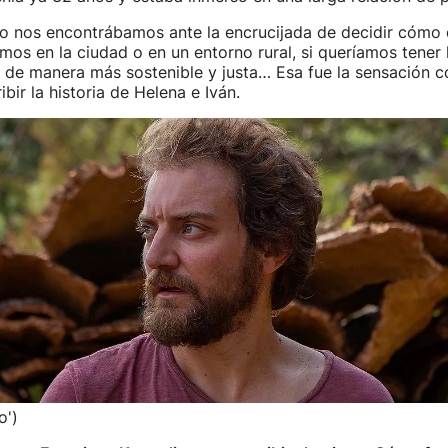
 nos encontrábamos ante la encrucijada de decidir cómo q
amos en la ciudad o en un entorno rural, si queríamos tener h
 de manera más sostenible y justa… Esa fue la sensación c
bir la historia de Helena e Iván.
o')