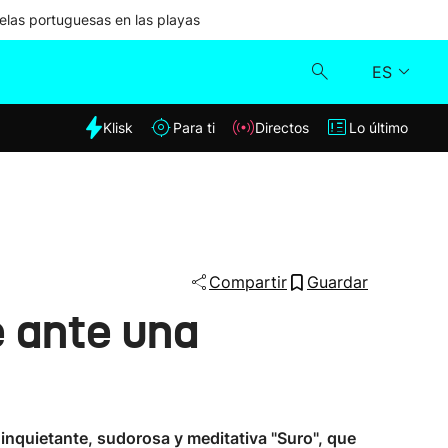
las portuguesas en las playas
ES
dia
Klisk
Para ti
Directos
Lo último
Klisk
Directos
Para ti
Compartir
Guardar
e ante una
Lo último
a inquietante, sudorosa y meditativa "Suro", que