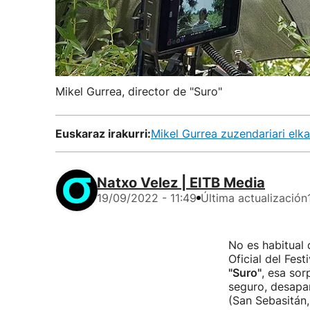
Mikel Gurrea, director de "Suro"
Euskaraz irakurri:
Mikel Gurrea zuzendariari elka
Natxo Velez | EITB Media
19/09/2022 - 11:49
Última actualización
No es habitual 
Oficial del Fes
"Suro"
, esa sor
seguro, desapar
(San Sebasitán,