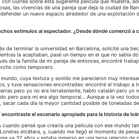
con Gurrea sobre esta sugerente película que muestra, a
sas, las vivencias de una pareja que deja la ciudad de Bar
y defender un nuevo espacio alrededor de una explotación 
uchos estímulos al espectador. ¿Desde dónde comenzó a cre
s de terminar la universidad en Barcelona, solicité una beca
mientras la aceptaban, pasé un tiempo en el que no sabía dó
és de la familia de mi pareja de entonces, encontré trabaj
orcho como temporero.
n mundo, cuya textura y sonido me parecieron muy interesa
s, y tuve sensaciones encontradas: encontré el trabajo a t
ierras pero yo no era terrateniente, hablo catalán pero yo n
ndo pero para mí era algo temporal… Aunque a la vez todo
 sacar cada día la mayor cantidad posible de toneladas de
lí encontraste el escenario apropiado para la historia de Ivá
s cuando pensé que crearía una película con ese mundo ta
a Londres etcétera, y, cuando me llegó el momento de pensa
enía ya 32 años y estaba inmerso en una larga relación de p