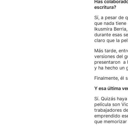
Has colaborado 
escritura?
Sí, a pesar de 
que nada tiene 
Ikusmira Berria
durante esas se
claro que la pe
Más tarde, entr
versiones del g
presentaron a 
y ha hecho un g
Finalmente, él s
Y esa última ve
Sí. Quizás haya
película son Vi
trabajadores de
emprendido ese 
que memorizar 