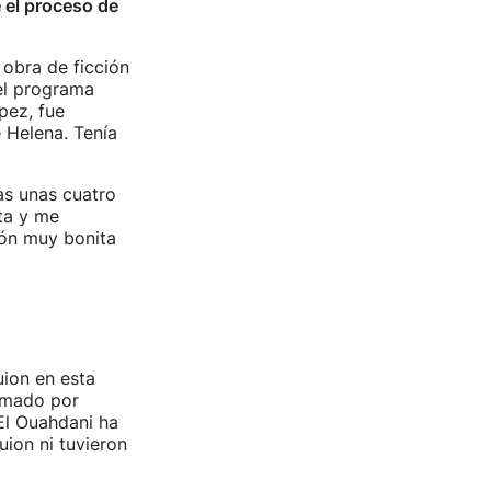
 el proceso de
 obra de ficción
del programa
pez, fue
 Helena. Tenía
as unas cuatro
ta y me
ión muy bonita
uion en esta
ormado por
El Ouahdani ha
uion ni tuvieron