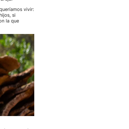
ueríamos vivir:
ijos, si
on la que