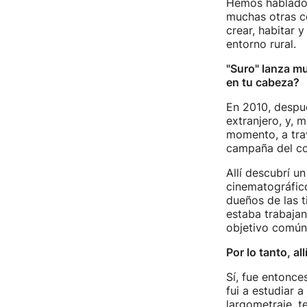
Hemos hablado 
muchas otras co
crear, habitar 
entorno rural.
"Suro" lanza m
en tu cabeza?
En 2010, despué
extranjero, y, 
momento, a trav
campaña del c
Allí descubrí u
cinematográfico
dueños de las t
estaba trabaja
objetivo común,
Por lo tanto, al
Sí, fue entonce
fui a estudiar 
largometraje, t