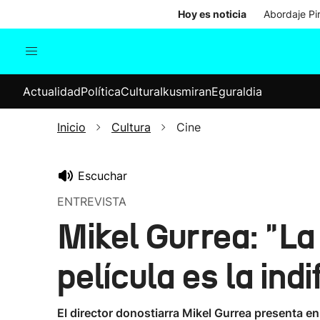
Hoy es noticia
Abordaje Pi
Actualidad
Política
Cul
Actualidad
Política
Cultura
Ikusmiran
Eguraldia
Sociedad
Elecciones
Economía
Inicio
Cultura
Cine
Internacional
Escuchar
ENTREVISTA
Mikel Gurrea: "La
película es la ind
El director donostiarra Mikel Gurrea presenta en