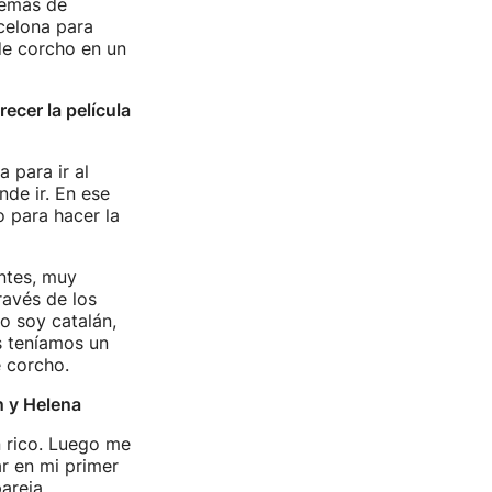
demás de
celona para
de corcho en un
cer la película
 para ir al
nde ir. En ese
o para hacer la
ntes, muy
ravés de los
o soy catalán,
s teníamos un
 corcho.
n y Helena
n rico. Luego me
r en mi primer
areja.