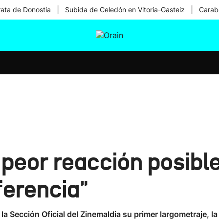
|
|
rata de Donostia
Subida de Celedón en Vitoria-Gasteiz
Carabe
tura
Ikusmiran
Egural
Salud
Tecnología
 peor reacción posibl
iferencia"
 la Sección Oficial del Zinemaldia su primer largometraje, l