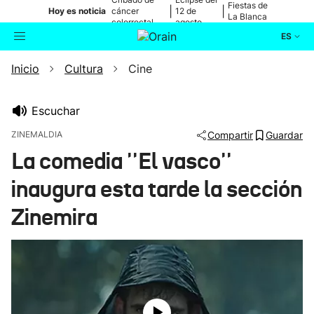
Fiestas de
|
|
Hoy es noticia
cáncer
12 de
La Blanca
colorrectal
agosto
ES
Inicio
Cultura
Cine
Actualidad
Buscador
Política
Escuchar
ZINEMALDIA
Compartir
Guardar
Cultura
La comedia ''El vasco''
inaugura esta tarde la sección
Ikusmiran
Zinemira
Eguraldia