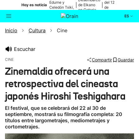
Edurne y
del 12
|
|
Hoy es noticia
de Elkano
Celedón Txiki,
de
en Getaria
en directo
agosto
ES
Inicio
Cultura
Cine
Actualidad
Buscador
Política
Escuchar
CINE
Compartir
Guardar
Cultura
Zinemaldia ofrecerá una
retrospectiva del cineasta
Ikusmiran
japonés Hiroshi Teshigahara
Eguraldia
El festival, que se celebrará del 22 al 30 de
septiembre, mostrará su filmografía completa: 20
títulos entre largometrajes, mediometrajes y
cortometrajes.