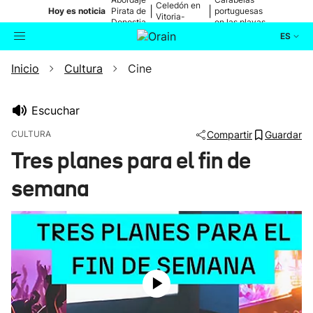
Celedón en
|
|
Hoy es noticia
Pirata de
portuguesas
Vitoria-
Donostia
en las playas
Gasteiz
ES
Inicio
Cultura
Cine
Actualidad
Buscador
Política
Escuchar
CULTURA
Compartir
Guardar
Cultura
Tres planes para el fin de
semana
Ikusmiran
Eguraldia