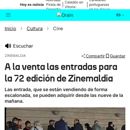
Celedón en
|
|
Hoy es noticia
Pirata de
portuguesas
Vitoria-
Donostia
en las playas
Gasteiz
ES
Inicio
Cultura
Cine
Actualidad
Buscador
Política
Escuchar
ZINEMALDIA
Compartir
Guardar
Cultura
A la venta las entradas para
la 72 edición de Zinemaldia
Ikusmiran
Las entrada, que se están vendiendo de forma
Eguraldia
escalonada, se pueden adquirir desde las nueve de la
mañana.