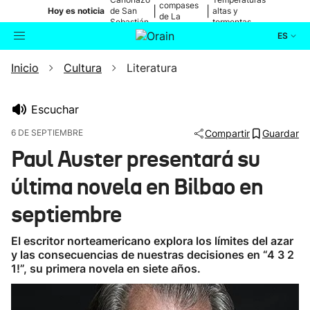
compases
|
|
Hoy es noticia
de San
altas y
de La
Sebastián
tormentas
Blanca
ES
Inicio
Cultura
Literatura
Actualidad
Buscador
Política
Escuchar
6 DE SEPTIEMBRE
Compartir
Guardar
Cultura
Paul Auster presentará su
última novela en Bilbao en
Ikusmiran
septiembre
Eguraldia
El escritor norteamericano explora los límites del azar
y las consecuencias de nuestras decisiones en “4 3 2
1!”, su primera novela en siete años.