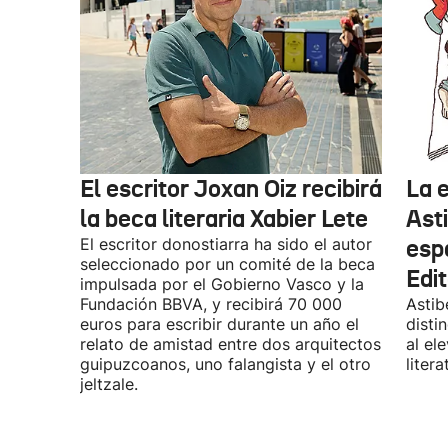
El escritor Joxan Oiz recibirá
La e
la beca literaria Xabier Lete
Ast
El escritor donostiarra ha sido el autor
esp
seleccionado por un comité de la beca
Edit
impulsada por el Gobierno Vasco y la
Fundación BBVA, y recibirá 70 000
Astib
euros para escribir durante un año el
disti
relato de amistad entre dos arquitectos
al el
guipuzcoanos, uno falangista y el otro
litera
jeltzale.