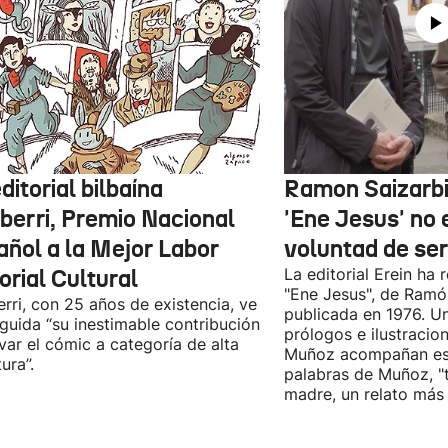
ditorial bilbaína
Ramon Saizarbit
iberri, Premio Nacional
'Ene Jesus' no 
añol a la Mejor Labor
voluntad de se
orial Cultural
La editorial Erein ha 
"Ene Jesus", de Ramón
erri, con 25 años de existencia, ve
publicada en 1976. Un
nguida “su inestimable contribución
prólogos e ilustraci
evar el cómic a categoría de alta
Muñoz acompañan esta
tura”.
palabras de Muñoz, "t
madre, un relato más q