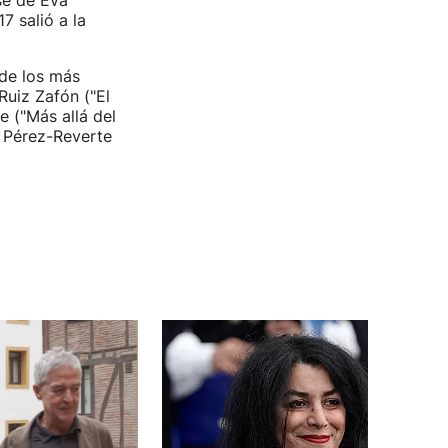
se de Eva
7 salió a la
 de los más
Ruiz Zafón ("El
de ("Más allá del
o Pérez-Reverte