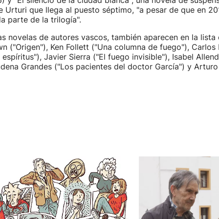
) y "El silencio de la ciudad blanca", una novela de suspen
 Urturi que llega al puesto séptimo, "a pesar de que en 201
 parte de la trilogía".
 novelas de autores vascos, también aparecen en la lista
n ("Origen"), Ken Follett ("Una columna de fuego"), Carlos 
 espíritus"), Javier Sierra ("El fuego invisible"), Isabel Allen
udena Grandes ("Los pacientes del doctor García") y Artur