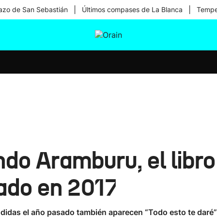
|
|
zo de San Sebastián
Últimos compases de La Blanca
Temper
tura
Ikusmiran
Egural
Salud
Tecnología
ando Aramburu, el libr
tado en 2017
endidas el año pasado también aparecen “Todo esto te daré”