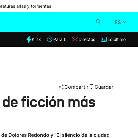
aturas altas y tormentas
ES
dia
Klisk
Para ti
Directos
Lo último
Klisk
Directos
Para ti
Compartir
Guardar
o de ficción más
Lo último
 de Dolores Redondo y "El silencio de la ciudad