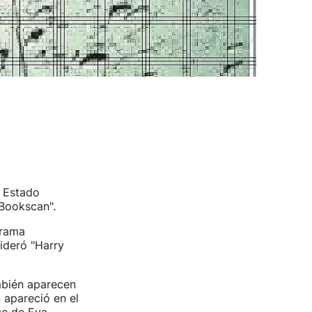
l Estado
"Bookscan".
trama
ideró "Harry
mbién aparecen
 apareció en el