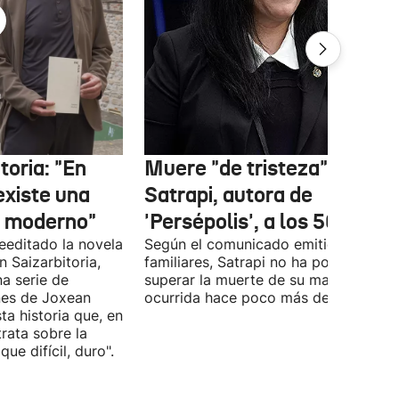
oria: "En
Muere "de tristeza" Marja
existe una
Satrapi, autora de
r moderno"
'Persépolis', a los 56 años
reeditado la novela
Según el comunicado emitido por sus
 Saizarbitoria,
familiares, Satrapi no ha podido
a serie de
superar la muerte de su marido,
ones de Joxean
ocurrida hace poco más de un año.
 historia que, en
rata sobre la
ue difícil, duro".