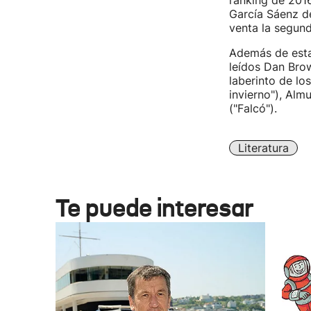
ranking de 2016
García Sáenz de
venta la segunda
Además de estas
leídos Dan Brow
laberinto de los
invierno"), Alm
("Falcó").
Literatura
Te puede interesar