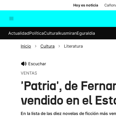
Hoy es noticia
Cañona
Actualidad
Política
Cul
Actualidad
Política
Cultura
Ikusmiran
Eguraldia
Sociedad
Elecciones
Economía
Inicio
Cultura
Literatura
Internacional
Escuchar
VENTAS
'Patria', de Fern
vendido en el Es
En la lista de las diez novelas de ficción más v