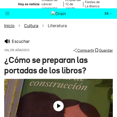
Fiestas de
|
|
Hoy es noticia
cáncer
12 de
La Blanca
colorrectal
agosto
ES
Inicio
Cultura
Literatura
Actualidad
Buscador
Política
Escuchar
VALOR AÑADIDO
Compartir
Guardar
Cultura
¿Cómo se preparan las
portadas de los libros?
Ikusmiran
Eguraldia