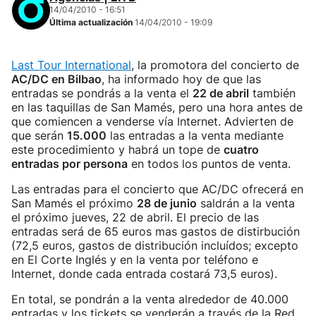
14/04/2010 - 16:51
Última actualización
14/04/2010 - 19:09
Last Tour International
, la promotora del concierto de
AC/DC en Bilbao
, ha informado hoy de que las
entradas se pondrás a la venta el
22 de abril
también
en las taquillas de San Mamés, pero una hora antes de
que comiencen a venderse vía Internet. Advierten de
que serán
15.000
las entradas a la venta mediante
este procedimiento y habrá un tope de
cuatro
entradas por persona
en todos los puntos de venta.
Las entradas para el concierto que AC/DC ofrecerá en
San Mamés el próximo
28 de junio
saldrán a la venta
el próximo jueves, 22 de abril. El precio de las
entradas será de 65 euros mas gastos de distirbución
(72,5 euros, gastos de distribución incluídos; excepto
en El Corte Inglés y en la venta por teléfono e
Internet, donde cada entrada costará 73,5 euros).
En total, se pondrán a la venta alrededor de 40.000
entradas y los tickets se venderán a través de la Red