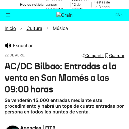
Fiestas de
|
|
Hoy es noticia
cáncer
12 de
La Blanca
colorrectal
agosto
ES
Inicio
Cultura
Música
Actualidad
Buscador
Política
Escuchar
22 DE ABRIL
Compartir
Guardar
Cultura
AC/DC Bilbao: Entradas a la
venta en San Mamés a las
Ikusmiran
09:00 horas
Eguraldia
Se venderán 15.000 entradas mediante este
procedimiento y habrá un tope de cuatro entradas por
persona en todos los puntos de venta.
Agencias | EITB