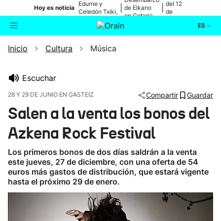
Edurne y
del 12
|
|
Hoy es noticia
de Elkano
Celedón Txiki,
de
en Getaria
en directo
agosto
ES
Inicio
Cultura
Música
Actualidad
Buscador
Política
Escuchar
28 Y 29 DE JUNIO EN GASTEIZ
Compartir
Guardar
Cultura
Salen a la venta los bonos del
Azkena Rock Festival
Ikusmiran
Los primeros bonos de dos días saldrán a la venta
Eguraldia
este jueves, 27 de diciembre, con una oferta de 54
euros más gastos de distribución, que estará vigente
hasta el próximo 29 de enero.