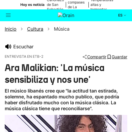
compases
|
|
Hoy es noticia
de San
altas y
de La
Sebastián
tormentas
Blanca
ES
Inicio
Cultura
Música
Actualidad
Buscador
Política
Escuchar
ENTREVISTA EN ETB-2
Compartir
Guardar
Cultura
Ara Malikian: 'La música
sensibiliza y nos une'
Ikusmiran
El músico libanés cree que "la actitud tan estirada,
Eguraldia
solemne, ha espantado mucho publico, que podría
haber disfrutado mucho con la música clásica. La
música clásica tiene que reconciliarse".