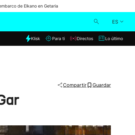
mbarco de Elkano en Getaria
ES
dia
Klisk
Para ti
Directos
Lo último
Klisk
Directos
Para ti
Compartir
Guardar
 Gar
Lo último