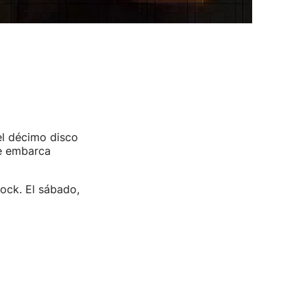
l décimo disco
se embarca
Rock. El sábado,