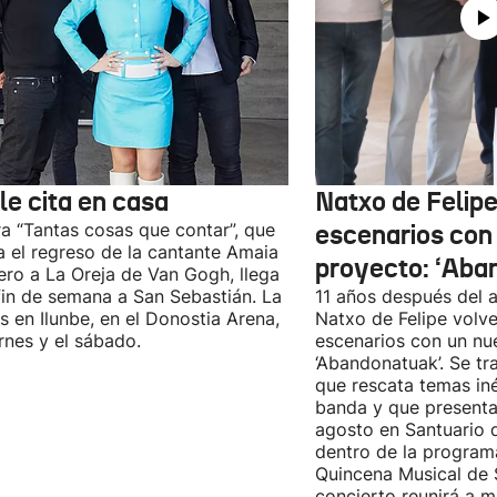
le cita en casa
Natxo de Felipe
ra “Tantas cosas que contar”, que
escenarios con
 el regreso de la cantante Amaia
proyecto: ‘Aba
ro a La Oreja de Van Gogh, llega
fin de semana a San Sebastián. La
11 años después del a
es en Ilunbe, en el Donostia Arena,
Natxo de Felipe volve
ernes y el sábado.
escenarios con un nu
‘Abandonatuak’. Se tr
que rescata temas iné
banda y que presenta
agosto en Santuario 
dentro de la program
Quincena Musical de 
concierto reunirá a m