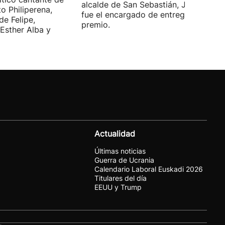
alcalde de San Sebastián, Jon Insausti
o Philiperena,
fue el encargado de entregarle el
de Felipe,
premio.
Esther Alba y
Actualidad
Últimas noticias
Guerra de Ucrania
Calendario Laboral Euskadi 2026
Titulares del día
EEUU y Trump