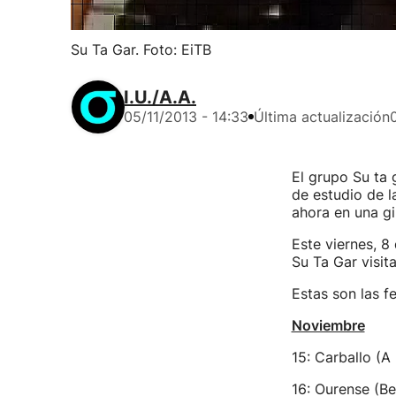
Su Ta Gar. Foto: EiTB
I.U./A.A.
05/11/2013 - 14:33
Última actualización
El grupo Su ta 
de estudio de l
ahora en una gi
Este viernes, 8
Su Ta Gar visit
Estas son las f
Noviembre
15: Carballo (A
16: Ourense (Be