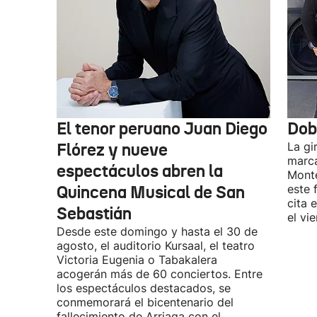
El tenor peruano Juan Diego
Dob
Flórez y nueve
La gi
marca
espectáculos abren la
Monte
Quincena Musical de San
este 
cita 
Sebastián
el vi
Desde este domingo y hasta el 30 de
agosto, el auditorio Kursaal, el teatro
Victoria Eugenia o Tabakalera
acogerán más de 60 conciertos. Entre
los espectáculos destacados, se
conmemorará el bicentenario del
fallecimiento de Arriaga con el