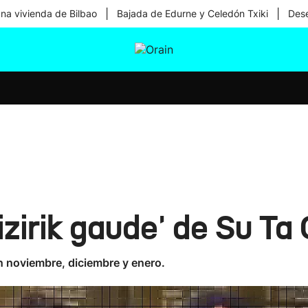
|
|
una vivienda de Bilbao
Bajada de Edurne y Celedón Txiki
Dese
tura
Ikusmiran
Egural
Salud
Tecnología
izirik gaude' de Su Ta
n noviembre, diciembre y enero.