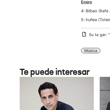
Enero
4: Bilbao (Kafe
5: Iruñea (Tote
Su ta gar: '
Música
Te puede interesar