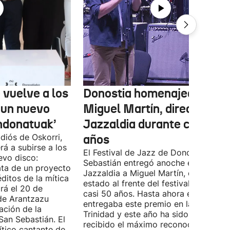
 vuelve a los
Donostia homenajea a
 un nuevo
Miguel Martín, director del
ndonatuak’
Jazzaldia durante casi 50
diós de Oskorri,
años
rá a subirse a los
El Festival de Jazz de Donostia-San
evo disco:
Sebastián entregó anoche el premio
ata de un proyecto
Jazzaldia a Miguel Martín, quien ha
ditos de la mítica
estado al frente del festival durante
rá el 20 de
casi 50 años. Hasta ahora era él quie
de Arantzazu
entregaba este premio en la Plaza de 
ación de la
Trinidad y este año ha sido él quien h
San Sebastián. El
recibido el máximo reconocimiento. E
ítico cantante de