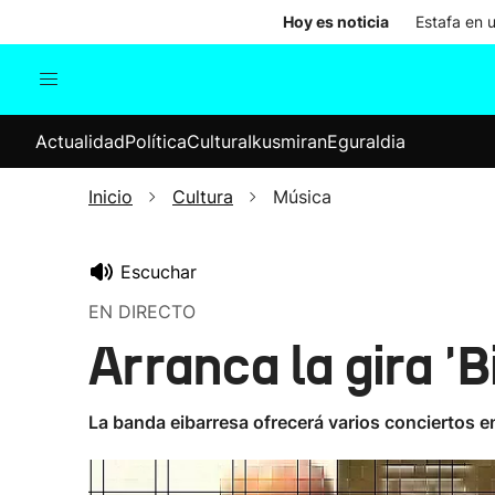
Hoy es noticia
Estafa en 
Actualidad
Política
Cul
Actualidad
Política
Cultura
Ikusmiran
Eguraldia
Sociedad
Elecciones
Economía
Inicio
Cultura
Música
Internacional
Escuchar
EN DIRECTO
Arranca la gira 'B
La banda eibarresa ofrecerá varios conciertos e