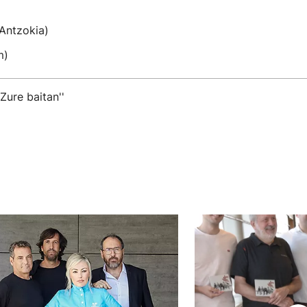
 Antzokia)
m)
'Zure baitan''