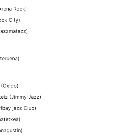
Arena Rock)
ock City)
Razzmatazz)
teruena)
 (Óxido)
teiz (Jimmy Jazz)
ribay jazz Club)
aztetxea)
anagustin)