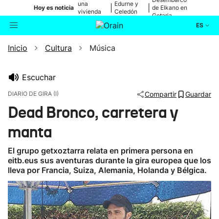
una
Edurne y
|
|
Hoy es noticia
de Elkano en
vivienda
Celedón
Getaria
de Bilbao
Txiki
ES
Inicio
Cultura
Música
Actualidad
Buscador
Política
Escuchar
DIARIO DE GIRA (I)
Compartir
Guardar
Cultura
Dead Bronco, carretera y
manta
Ikusmiran
El grupo getxoztarra relata en primera persona en
Eguraldia
eitb.eus sus aventuras durante la gira europea que los
lleva por Francia, Suiza, Alemania, Holanda y Bélgica.