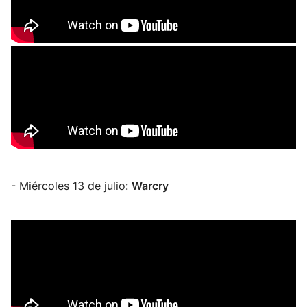
-
Miércoles 13 de julio
:
Warcry