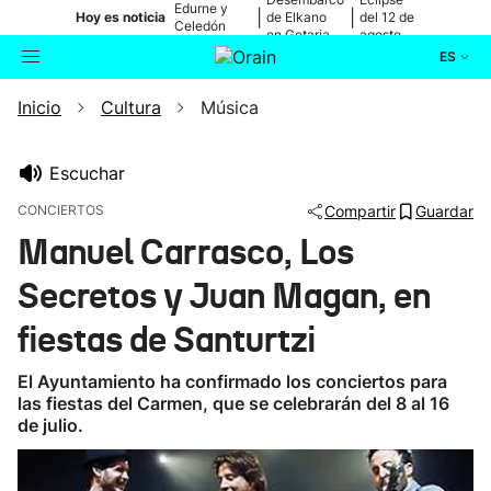
Edurne y
|
|
Hoy es noticia
de Elkano
del 12 de
Celedón
en Getaria
agosto
Txiki
ES
Inicio
Cultura
Música
Actualidad
Buscador
Política
Escuchar
CONCIERTOS
Compartir
Guardar
Cultura
Manuel Carrasco, Los
Secretos y Juan Magan, en
Ikusmiran
fiestas de Santurtzi
Eguraldia
El Ayuntamiento ha confirmado los conciertos para
las fiestas del Carmen, que se celebrarán del 8 al 16
de julio.