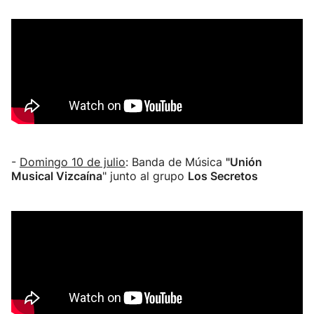
-
Domingo 10 de julio
: Banda de Música
"Unión
Musical Vizcaína
" junto al grupo
Los Secretos