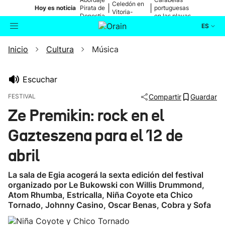
Celedón en
|
|
Hoy es noticia
Pirata de
portuguesas
Vitoria-
Donostia
en las playas
Gasteiz
ES
Inicio
Cultura
Música
Actualidad
Buscador
Política
Escuchar
FESTIVAL
Compartir
Guardar
Cultura
Ze Premikin: rock en el
Gazteszena para el 12 de
Ikusmiran
abril
Eguraldia
La sala de Egia acogerá la sexta edición del festival
organizado por Le Bukowski con Willis Drummond,
Atom Rhumba, Estricalla, Niña Coyote eta Chico
Tornado, Johnny Casino, Oscar Benas, Cobra y Sofa