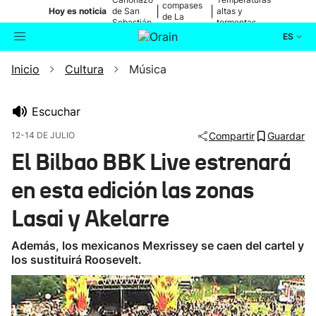
compases
|
|
Hoy es noticia
de San
altas y
de La
Sebastián
tormentas
Blanca
ES
Inicio
Cultura
Música
Actualidad
Buscador
Política
Escuchar
12-14 DE JULIO
Compartir
Guardar
Cultura
El Bilbao BBK Live estrenará
en esta edición las zonas
Ikusmiran
Lasai y Akelarre
Eguraldia
Además, los mexicanos Mexrissey se caen del cartel y
los sustituirá Roosevelt.