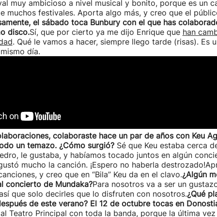
val muy ambicioso a nivel musical y bonito, porque es un ca
e muchos festivales. Aporta algo más, y creo que el públic
samente, el sábado toca Bunbury con el que has colaborad
mo disco.
Sí, que por cierto ya me dijo Enrique que
han camb
udad
. Qué le vamos a hacer, siempre llego tarde (risas). Es
 mismo día.
laboraciones, colaboraste hace un par de años con Keu Agi
, todo un temazo. ¿Cómo surgió?
Sé que Keu estaba cerca de
dro, le gustaba, y habíamos tocado juntos en algún concie
gustó mucho la canción. ¡Espero no haberla destrozado!Ap
canciones, y creo que en “Bila” Keu da en el clavo.
¿Algún me
 al concierto de Mundaka?
Para nosotros va a ser un gustazo
 así que solo decirles que lo disfruten con nosotros.
¿Qué pl
espués de este verano? El 12 de octubre tocas en Donosti
l Teatro Principal con toda la banda, porque la última vez