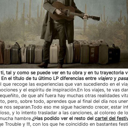
ti, tal y como se puede ver en tu obra
y en
tu trayectoria v
 En el título de tu último LP diferencias entre
viajero
y
pasa
el que recoge las experiencias que van sucediendo en el via
ociones y el espíritu de inspiración.En los viajes, te vas d
queñito, de que ahí fuera hay muchas otras realidades vital
o, pero, sobre todo, aprendes que al final del día nos un
e nos separan.Todo eso me sigue haciendo crecer, estar in
oso, y lo intento trasladar a las canciones, al coloreo de lo
 mucha hambre.
¿Has podido ver el resto del
cartel del festi
e Trouble y !!!, con los que he coincidido en bastantes fest