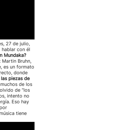
s, 27 de julio,
 hablar con él
en Mundaka?
 Martin Bruhn,
e, es un formato
irecto, donde
 las piezas de
 muchos de los
olvido de “los
os, intento no
ergía. Eso hay
 por
música tiene