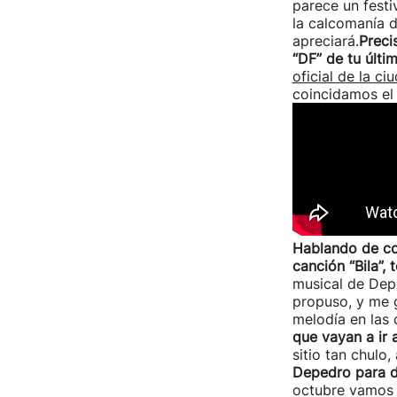
parece un festi
la calcomanía d
apreciará.
Preci
“DF” de tu últi
oficial de la ci
coincidamos el
Hablando de co
canción “Bila”
musical de Depe
propuso, y me 
melodía en las 
que vayan a ir
sitio tan chulo,
Depedro para d
octubre vamos a