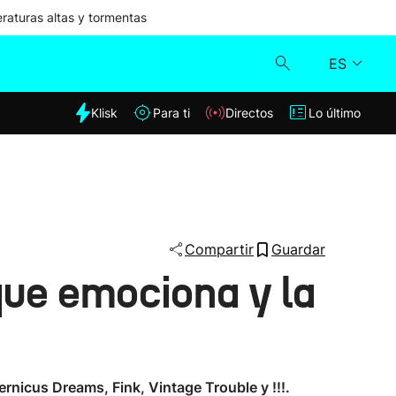
aturas altas y tormentas
ES
dia
Klisk
Para ti
Directos
Lo último
Klisk
Directos
Para ti
Compartir
Guardar
que emociona y la
Lo último
ernicus Dreams, Fink, Vintage Trouble y !!!.