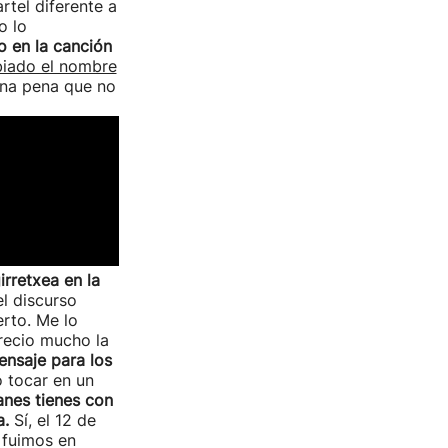
rtel diferente a
o lo
o en la canción
iado el nombre
 una pena que no
rretxea en la
l discurso
rto. Me lo
recio mucho la
nsaje para los
 tocar en un
anes tienes con
a.
Sí, el 12 de
 fuimos en