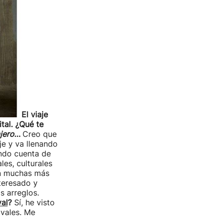
El viaje
ital. ¿Qué te
jero
…
Creo que
je y va llenando
ando cuenta de
es, culturales
en muchas más
teresado y
s arreglos.
val
?
Sí, he visto
ivales. Me