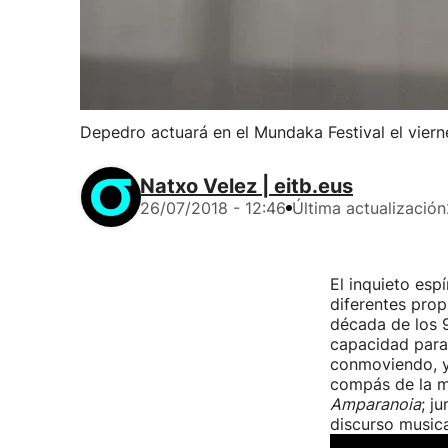
Depedro actuará en el Mundaka Festival el vierne
Natxo Velez | eitb.eus
26/07/2018 - 12:46
Última actualización
El inquieto esp
diferentes prop
década de los 9
capacidad para 
conmoviendo, ya
compás de la m
Amparanoia
; j
discurso musical