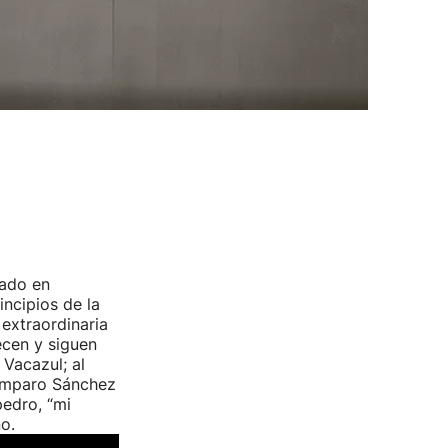
zado en
ncipios de la
 extraordinaria
ecen y siguen
 Vacazul; al
Amparo Sánchez
pedro, “mi
o.