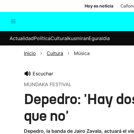
Hoy es noticia
Cañona
Actualidad
Política
Cul
Actualidad
Política
Cultura
Ikusmiran
Eguraldia
Sociedad
Elecciones
Economía
Inicio
Cultura
Música
Internacional
Escuchar
MUNDAKA FESTIVAL
Depedro: 'Hay dos
que no'
Depedro, la banda de Jairo Zavala, actuará el vi