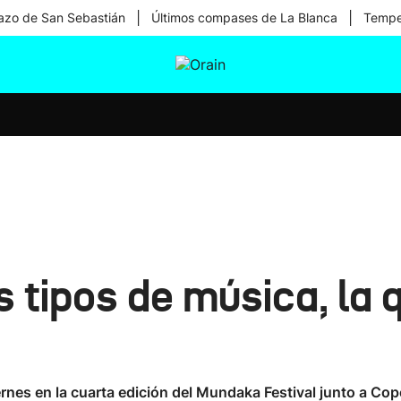
|
|
zo de San Sebastián
Últimos compases de La Blanca
Temper
tura
Ikusmiran
Egural
Salud
Tecnología
 tipos de música, la 
ernes en la cuarta edición del Mundaka Festival junto a Cop