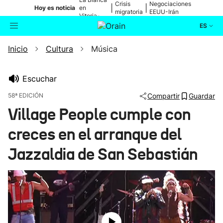
Crisis
Negociaciones
|
|
Hoy es noticia
en
migratoria
EEUU-Irán
Vitoria-
Gasteiz
ES
Inicio
Cultura
Música
Actualidad
Buscador
Política
Escuchar
58ª EDICIÓN
Compartir
Guardar
Cultura
Village People cumple con
creces en el arranque del
Ikusmiran
Jazzaldia de San Sebastián
Eguraldia