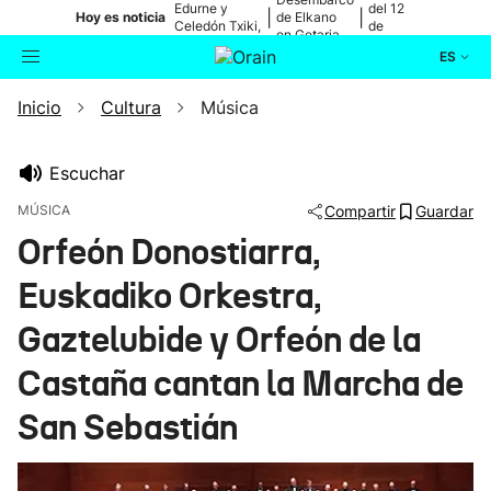
Edurne y
del 12
|
|
Hoy es noticia
de Elkano
Celedón Txiki,
de
en Getaria
en directo
agosto
ES
Inicio
Cultura
Música
Actualidad
Buscador
Política
Escuchar
MÚSICA
Compartir
Guardar
Cultura
Orfeón Donostiarra,
Euskadiko Orkestra,
Ikusmiran
Gaztelubide y Orfeón de la
Eguraldia
Castaña cantan la Marcha de
San Sebastián