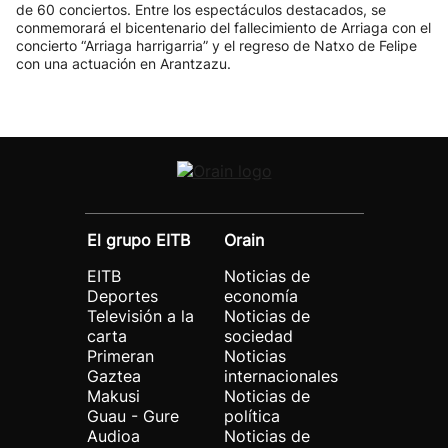
de 60 conciertos. Entre los espectáculos destacados, se
conmemorará el bicentenario del fallecimiento de Arriaga con el
concierto “Arriaga harrigarria” y el regreso de Natxo de Felipe
con una actuación en Arantzazu.
El grupo EITB
Orain
EITB
Noticias de
Deportes
economía
Televisión a la
Noticias de
carta
sociedad
Primeran
Noticias
Gaztea
internacionales
Makusi
Noticias de
Guau - Gure
política
Audioa
Noticias de