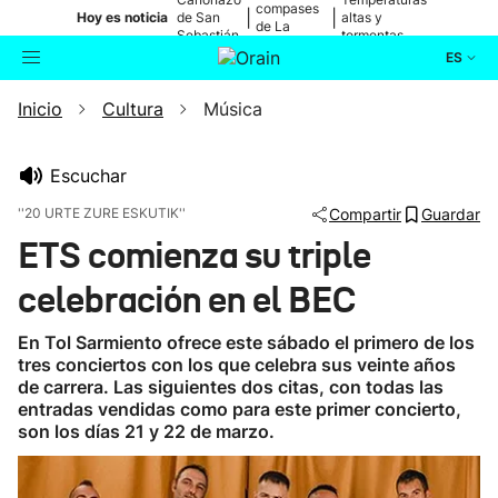
compases
|
|
Hoy es noticia
de San
altas y
de La
Sebastián
tormentas
Blanca
ES
Inicio
Cultura
Música
Actualidad
Buscador
Política
Escuchar
''20 URTE ZURE ESKUTIK''
Compartir
Guardar
Cultura
ETS comienza su triple
celebración en el BEC
Ikusmiran
En Tol Sarmiento ofrece este sábado el primero de los
Eguraldia
tres conciertos con los que celebra sus veinte años
de carrera. Las siguientes dos citas, con todas las
entradas vendidas como para este primer concierto,
son los días 21 y 22 de marzo.