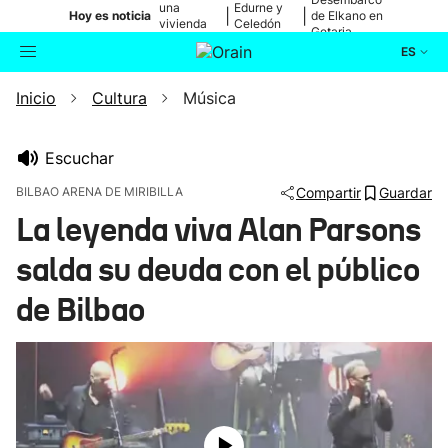
una
Edurne y
|
|
Hoy es noticia
de Elkano en
vivienda
Celedón
Getaria
de Bilbao
Txiki
ES
Inicio
Cultura
Música
Actualidad
Buscador
Política
Escuchar
BILBAO ARENA DE MIRIBILLA
Compartir
Guardar
Cultura
La leyenda viva Alan Parsons
salda su deuda con el público
Ikusmiran
de Bilbao
Eguraldia