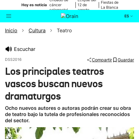
Fiestas de
|
|
Hoy es noticia
cáncer
12 de
La Blanca
colorrectal
agosto
ES
Inicio
Cultura
Teatro
Actualidad
Buscador
Política
Escuchar
DSS2016
Compartir
Guardar
Cultura
Los principales teatros
vascos buscan nuevos
Ikusmiran
dramaturgos
Eguraldia
Ocho nuevos autores o autoras podrán crear su obra
de teatro bajo la tutela de profesionales reconocidos
del sector.