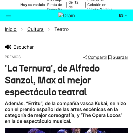
del 12
|
|
Hoy es noticia
Pirata de
Celedón en
de
Donostia
Vitoria-Gasteiz
agosto
ES
Inicio
Cultura
Teatro
Actualidad
Buscador
Política
Escuchar
PREMIOS
Compartir
Guardar
Cultura
'La Ternura', de Alfredo
Sanzol, Max al mejor
Ikusmiran
espectáculo teatral
Eguraldia
Además, “Erritu”, de la compañía vasca Kukai, se hizo
con el premio español de las artes escénicas en la
categoría de mejor coreografía, y ‘The Opera Locos’
en la de espectáculo musical.