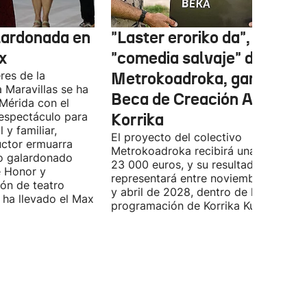
lardonada en
"Laster eroriko da", una
x
"comedia salvaje" de
res de la
Metrokoadroka, gana la
 Maravillas se ha
Beca de Creación AEK-
Mérida con el
espectáculo para
Korrika
l y familiar,
El proyecto del colectivo
uctor ermuarra
Metrokoadroka recibirá una ayuda de
o galardonado
23 000 euros, y su resultado final se
e Honor y
representará entre noviembre de 202
ón de teatro
y abril de 2028, dentro de la
e ha llevado el Max
programación de Korrika Kulturala.