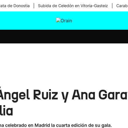
|
|
rata de Donostia
Subida de Celedón en Vitoria-Gasteiz
Carabe
tura
Ikusmiran
Egural
Salud
Tecnología
Ángel Ruiz y Ana Gar
lia
a celebrado en Madrid la cuarta edición de su gala.