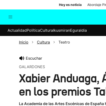
Hoy es noticia
Abordaje Pi
Actualidad
Política
Cul
Actualidad
Política
Cultura
Ikusmiran
Eguraldia
Sociedad
Elecciones
Economía
Inicio
Cultura
Teatro
Internacional
Escuchar
GALARDONES
Xabier Anduaga, 
en los premios Ta
La Academia de las Artes Escénicas de España h