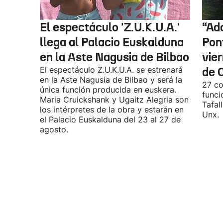
El espectáculo 'Z.U.K.U.A.'
“Ado
llega al Palacio Euskalduna
Pon
en la Aste Nagusia de Bilbao
vier
El espectáculo Z.U.K.U.A. se estrenará
de O
en la Aste Nagusia de Bilbao y será la
27 co
única función producida en euskera.
funci
Maria Cruickshank y Ugaitz Alegria son
Tafall
los intérpretes de la obra y estarán en
Unx.
el Palacio Euskalduna del 23 al 27 de
agosto.