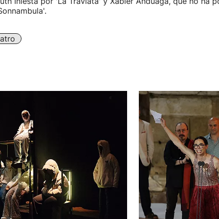
uth Iniesta por 'La Traviata' y Xabier Anduaga, que no ha p
 Sonnambula'.
atro