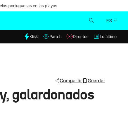
las portuguesas en las playas
ES
dia
Klisk
Para ti
Directos
Lo último
Klisk
Directos
Para ti
Compartir
Guardar
ay, galardonados
Lo último