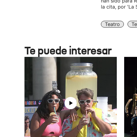
han sido para R
la cita, por 'La
Teatro
Te
Te puede interesar