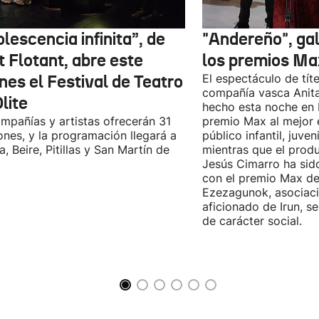
lescencia infinita”, de
"Andereño", ga
t Flotant, abre este
los premios Ma
nes el Festival de Teatro
El espectáculo de títe
compañía vasca Anita
lite
hecho esta noche en 
mpañías y artistas ofrecerán 31
premio Max al mejor 
ones, y la programación llegará a
público infantil, juveni
a, Beire, Pitillas y San Martín de
mientras que el prod
Jesús Cimarro ha sid
con el premio Max d
Ezezagunok, asociaci
aficionado de Irun, s
de carácter social.