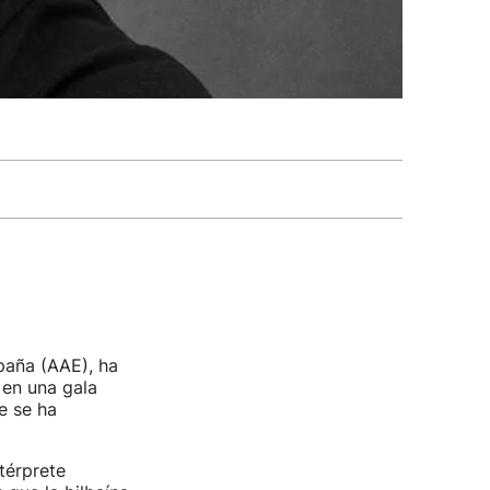
paña (AAE), ha
 en una gala
e se ha
térprete