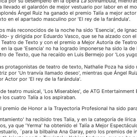
írica por su desempeño en la ópera
La sonnambula
, mientra
 llevado el galardón de mejor vestuario por labor en el m
plonés Ángel Ruiz ha ganado el premio Talía a mejor actor
xto en el apartado masculino por 'El rey de la farándula'.
los más reconocidos de la noche ha sido 'Esencia', de Igna
do- y dirigida por Eduardo Vasco, que se ha alzado con el 
Teatro de Texto y con el premio a Mejor Autoría de Teatro
 en la que 'Esencia' no ha logrado imponerse ha sido la de
ro de Texto, que ha recaído en Luis Bermejo por 'Los yugo
as protagonistas de teatro de texto, Nathalie Poza ha sido
iz por 'Un tranvía llamado deseo', mientras que Ángel Ruiz
 Actor por 'El rey de la farándula'.
 de teatro musical, 'Los Miserables', de ATG Entertainment
 los cuatro Talía a los aspiraban.
el premio de Honor a la Trayectoria Profesional ha sido par
ntamiento' ha recibido tres Talia, y en la categoría de líric
os, ya que 'Yerma' ha obtenido el Talía a Mejor Espectácul
estuario, ´para la bilbaína Ana Garay, pero los premios de i