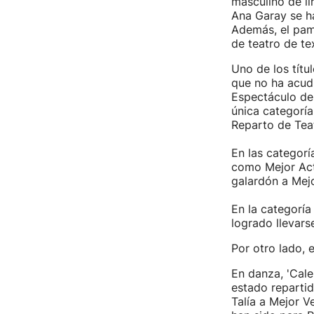
masculino de l
Ana Garay se ha
Además, el pam
de teatro de te
Uno de los títu
que no ha acudi
Espectáculo de 
única categoría
Reparto de Teat
En las categorí
como Mejor Actr
galardón a Mejor
En la categoría
logrado llevarse
Por otro lado, 
En danza, 'Cale
estado repartid
Talía a Mejor V