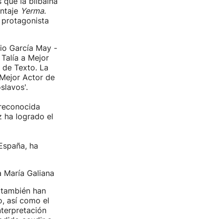
s que la bilbaína
ontaje
Yerma
.
 protagonista
cio García May -
Talía a Mejor
 de Texto. La
 Mejor Actor de
slavos'.
 reconocida
 ha logrado el
 España, ha
a María Galiana
a también han
o, así como el
nterpretación