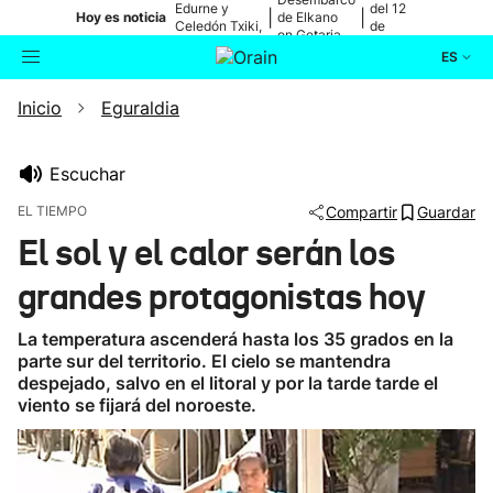
Edurne y
del 12
|
|
Hoy es noticia
de Elkano
Celedón Txiki,
de
en Getaria
en directo
agosto
ES
Inicio
Eguraldia
Actualidad
Buscador
Política
Escuchar
EL TIEMPO
Compartir
Guardar
Cultura
El sol y el calor serán los
grandes protagonistas hoy
Ikusmiran
La temperatura ascenderá hasta los 35 grados en la
Eguraldia
parte sur del territorio. El cielo se mantendra
despejado, salvo en el litoral y por la tarde tarde el
viento se fijará del noroeste.