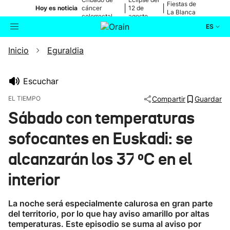
Fiestas de
|
|
Hoy es noticia
cáncer
12 de
La Blanca
colorrectal
agosto
ES
Inicio
Eguraldia
Actualidad
Buscador
Política
Escuchar
EL TIEMPO
Compartir
Guardar
Cultura
Sábado con temperaturas
sofocantes en Euskadi: se
Ikusmiran
alcanzarán los 37 ºC en el
Eguraldia
interior
La noche será especialmente calurosa en gran parte
del territorio, por lo que hay aviso amarillo por altas
temperaturas. Este episodio se suma al aviso por