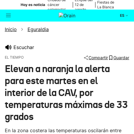
Fiestas de
|
|
Hoy es noticia
cáncer
12 de
La Blanca
colorrectal
agosto
ES
Inicio
Eguraldia
Actualidad
Buscador
Política
Escuchar
EL TIEMPO
Compartir
Guardar
Cultura
Elevan a naranja la alerta
para este martes en el
Ikusmiran
interior de la CAV, por
Eguraldia
temperaturas máximas de 33
grados
En la zona costera las temperaturas oscilarán entre