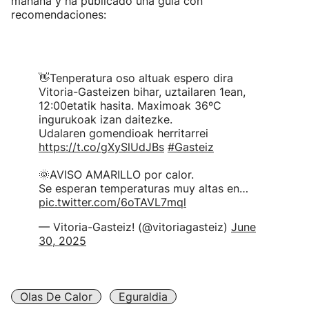
mañana y ha publicado una guía con
recomendaciones:
👋Tenperatura oso altuak espero dira
Vitoria-Gasteizen bihar, uztailaren 1ean,
12:00etatik hasita. Maximoak 36ºC
ingurukoak izan daitezke.
Udalaren gomendioak herritarrei
https://t.co/gXySlUdJBs
#Gasteiz
🌞AVISO AMARILLO por calor.
Se esperan temperaturas muy altas en…
pic.twitter.com/6oTAVL7mql
— Vitoria-Gasteiz! (@vitoriagasteiz)
June
30, 2025
Olas De Calor
Eguraldia