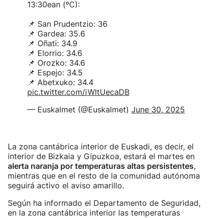
13:30ean (ºC):
📌 San Prudentzio: 36
📌 Gardea: 35.6
📌 Oñati: 34.9
📌 Elorrio: 34.6
📌 Orozko: 34.6
📌 Espejo: 34.5
📌 Abetxuko: 34.4
pic.twitter.com/iWltUecaDB
— Euskalmet (@Euskalmet)
June 30, 2025
La zona cantábrica interior de Euskadi, es decir, el
interior de Bizkaia y Gipuzkoa, estará el martes en
alerta naranja por temperaturas altas persistentes
,
mientras que en el resto de la comunidad autónoma
seguirá activo el aviso amarillo.
Según ha informado el Departamento de Seguridad,
en la zona cantábrica interior las temperaturas