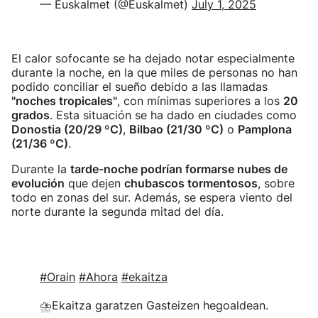
— Euskalmet (@Euskalmet)
July 1, 2025
El calor sofocante se ha dejado notar especialmente
durante la noche, en la que miles de personas no han
podido conciliar el sueño debido a las llamadas
"noches tropicales"
, con mínimas superiores a los
20
grados
. Esta situación se ha dado en ciudades como
Donostia (20/29 ºC)
,
Bilbao (21/30 ºC)
o
Pamplona
(21/36 ºC)
.
Durante la
tarde-noche podrían formarse nubes de
evolución
que dejen
chubascos tormentosos
, sobre
todo en zonas del sur. Además, se espera viento del
norte durante la segunda mitad del día.
#Orain
#Ahora
#ekaitza
⛈Ekaitza garatzen Gasteizen hegoaldean.