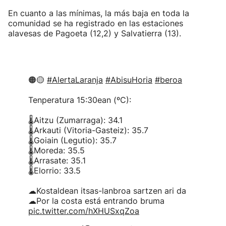
En cuanto a las mínimas, la más baja en toda la
comunidad se ha registrado en las estaciones
alavesas de Pagoeta (12,2) y Salvatierra (13).
🟠🟡
#AlertaLaranja
#AbisuHoria
#beroa
Tenperatura 15:30ean (ºC):
🌡Aitzu (Zumarraga): 34.1
🌡Arkauti (Vitoria-Gasteiz): 35.7
🌡Goiain (Legutio): 35.7
🌡Moreda: 35.5
🌡Arrasate: 35.1
🌡Elorrio: 33.5
☁Kostaldean itsas-lanbroa sartzen ari da
☁Por la costa está entrando bruma
pic.twitter.com/hXHUSxqZoa