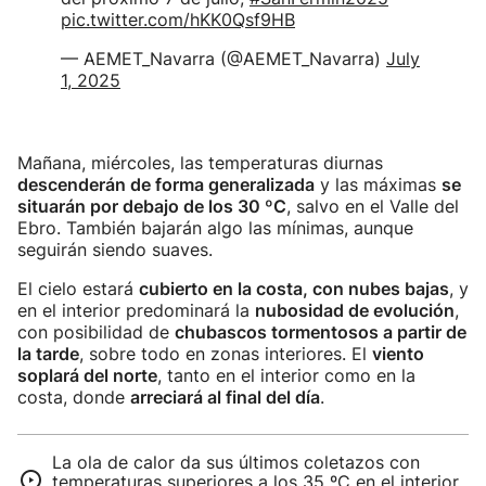
pic.twitter.com/hKK0Qsf9HB
— AEMET_Navarra (@AEMET_Navarra)
July
1, 2025
Mañana, miércoles, las temperaturas diurnas
descenderán de forma generalizada
y las máximas
se
situarán por debajo de los 30 ºC
, salvo en el Valle del
Ebro. También bajarán algo las mínimas, aunque
seguirán siendo suaves.
El cielo estará
cubierto en la costa, con nubes bajas
, y
en el interior predominará la
nubosidad de evolución
,
con posibilidad de
chubascos tormentosos a partir de
la tarde
, sobre todo en zonas interiores. El
viento
soplará del norte
, tanto en el interior como en la
costa, donde
arreciará al final del día
.
La ola de calor da sus últimos coletazos con
temperaturas superiores a los 35 ºC en el interior