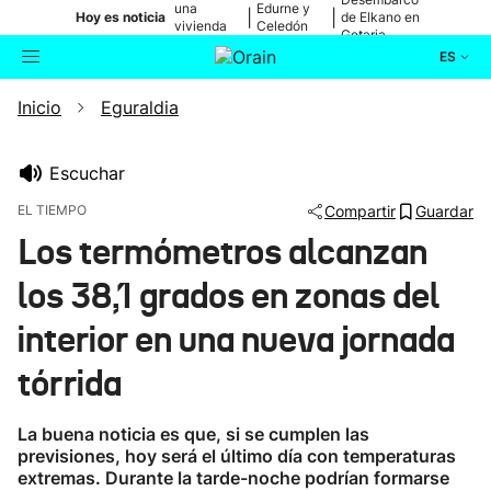
una
Edurne y
|
|
Hoy es noticia
de Elkano en
vivienda
Celedón
Getaria
de Bilbao
Txiki
ES
Inicio
Eguraldia
Actualidad
Buscador
Política
Escuchar
EL TIEMPO
Compartir
Guardar
Cultura
Los termómetros alcanzan
los 38,1 grados en zonas del
Ikusmiran
interior en una nueva jornada
Eguraldia
tórrida
La buena noticia es que, si se cumplen las
previsiones, hoy será el último día con temperaturas
extremas. Durante la tarde-noche podrían formarse