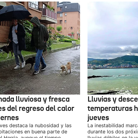
nada lluviosa y fresca
Lluvias y desc
s del regreso del calor
temperaturas h
iernes
jueves
eves destaca la nubosidad y las
La inestabilidad marc
pitaciones en buena parte de
durante los dos próx
l Herria, aunque el tiempo
lluvias débiles en la v