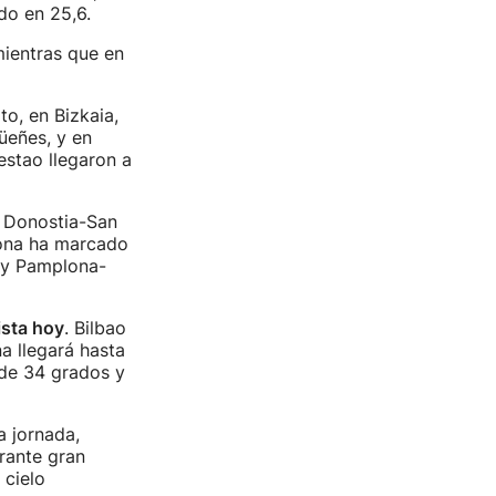
do en 25,6.
mientras que en
o, en Bizkaia,
üeñes, y en
estao llegaron a
. Donostia-San
iona ha marcado
 y Pamplona-
ista hoy
. Bilbao
a llegará hasta
de 34 grados y
 jornada,
rante gran
 cielo