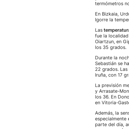
termómetros no
En Bizkaia, Urd
Igorre la tempe
Las
temperatura
fue la localid
Oiartzun, en Gi
los 35 grados.
Durante la noch
Sebastián se h
22 grados. Las
Iruña, con 17 g
La previsión m
y Arrasate-Mond
los 36. En Don
en Vitoria-Gast
Además, la sen
especialmente e
parte del día, a