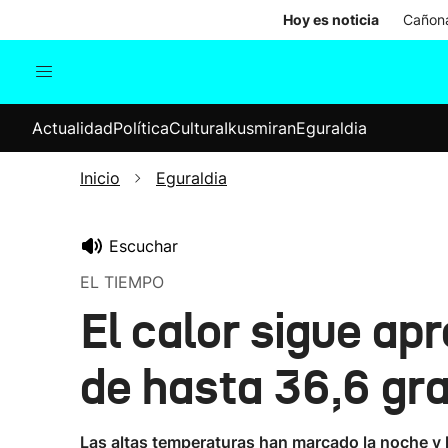
Hoy es noticia
Cañona
Actualidad
Política
Cul
Actualidad
Política
Cultura
Ikusmiran
Eguraldia
Sociedad
Elecciones
Economía
Inicio
Eguraldia
Internacional
Escuchar
EL TIEMPO
El calor sigue ap
de hasta 36,6 gr
Las altas temperaturas han marcado la noche y l