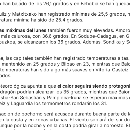
 han bajado de los 26,1 grados y en Behobia se han queda
uliz y Matxitxako han registrado mínimas de 25,5 grados, 
ratura mínima ha sido de 25,4 grados.
s máximas del lunes
también fueron muy elevadas. Amorot
ad más calurosa, con 36,6 grados. En Sodupe-Cadagua, en G
puzkoa, se alcanzaron los 36 grados. Además, Sondika y S
e, las capitales también han registrado temperaturas altas
a mantenido en 25 grados y Bilbao en 23, mientras que Ba
 temperaturas han sido algo más suaves en Vitoria-Gasteiz
rados.
eteorológica apunta a que
el calor seguirá siendo protagon
ragón podrían alcanzar los 35 grados, mientras que Baion
ostia-San Sebastián y Pamplona-Iruña se esperan máximas 
eiz y Laguardia los termómetros rondarán los 31.
sación de bochorno será acusada durante buena parte de la
n la costa y en zonas urbanas. El viento soplará del sur du
unque por la noche y en la costa podría girar a noroeste. El