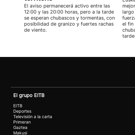
El aviso permanecerá activo entre las
mejor
12:00 y las 20:00 horas, pero a la tarde
largo
se esperan chubascos y tormentas, con
fuerz
posibilidad de granizo y fuertes rachas
el fi
de viento.
chuba
tarde
El grupo EITB
EITB
Deportes
Televisión a la carta
Primeran
Gaztea
Makusi