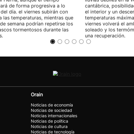
ará de forma progresiva a lo
cantábrica, posibilid
 del día. el viernes subirán con
el interior y un desce
a las temperaturas, mientras que
temperaturas máximas
n de semana podrían repetirse los
viernes volverá el a
scos tormentosos durante las
soleado y los termóme
s.
una recuperación.
Orain
Noticias de economía
Noticias de sociedad
Noticias internacionales
Noticias de política
Noticias de cultura
Noticias de tecnología