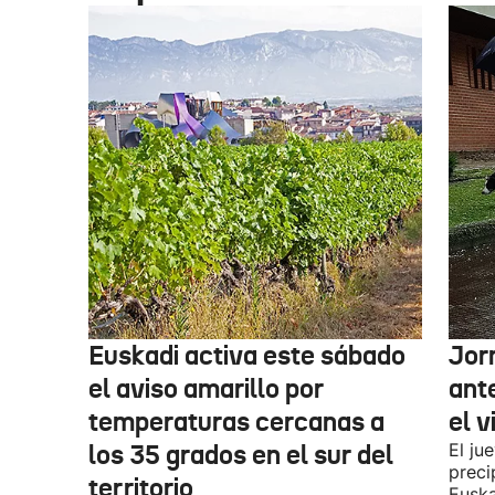
Euskadi activa este sábado
Jor
el aviso amarillo por
ante
temperaturas cercanas a
el v
los 35 grados en el sur del
El ju
preci
territorio
Euska