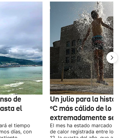
enso de
Un julio para la historia: 3,6
asta el
ºC más cálido de lo normal
extremadamente seco
ará el tiempo
El mes ha estado marcado por la ola
imos días, con
de calor registrada entre los días 5 y
ertiente
12, la cuarta del año, que afectó de