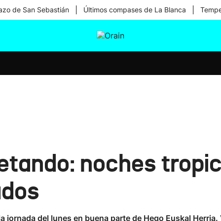
|
|
zo de San Sebastián
Últimos compases de La Blanca
Temper
tura
Ikusmiran
Egural
Salud
Tecnología
retando: noches trop
ados
a jornada del lunes en buena parte de Hego Euskal Herria.