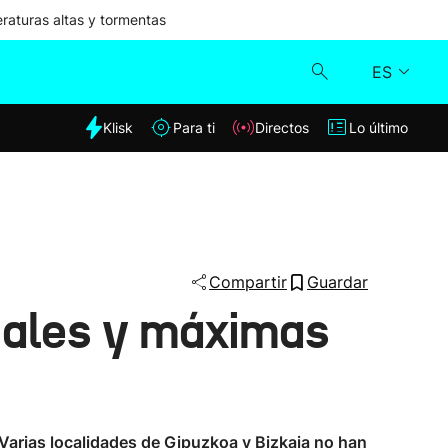
aturas altas y tormentas
ES
dia
Klisk
Para ti
Directos
Lo último
Klisk
Directos
Para ti
Compartir
Guardar
icales y máximas
Lo último
 Varias localidades de Gipuzkoa y Bizkaia no han