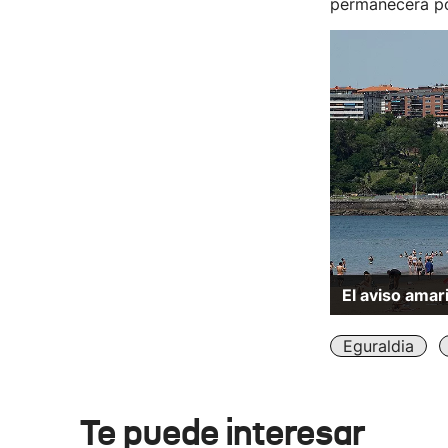
permanecerá p
El aviso amar
Eguraldia
Te puede interesar