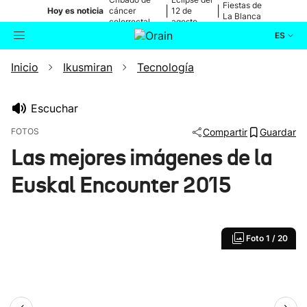
Fiestas de
|
|
Hoy es noticia
cáncer
12 de
La Blanca
colorrectal
agosto
ES
Inicio
Ikusmiran
Tecnología
Actualidad
Buscador
Política
Escuchar
FOTOS
Compartir
Guardar
Cultura
Las mejores imágenes de la
Euskal Encounter 2015
Ikusmiran
Eguraldia
Foto
1 / 20