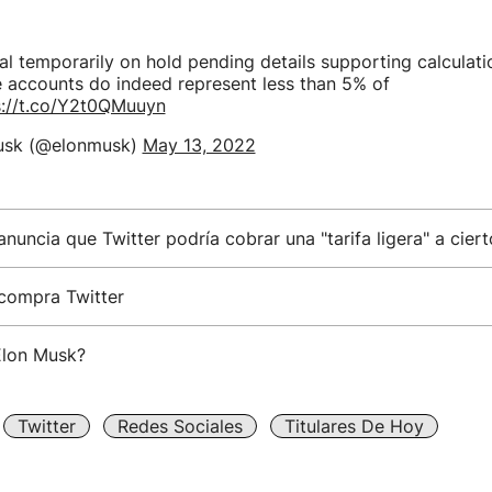
al temporarily on hold pending details supporting calculati
 accounts do indeed represent less than 5% of
s://t.co/Y2t0QMuuyn
usk (@elonmusk)
May 13, 2022
nuncia que Twitter podría cobrar una "tarifa ligera" a ciert
compra Twitter
Elon Musk?
Twitter
Redes Sociales
Titulares De Hoy