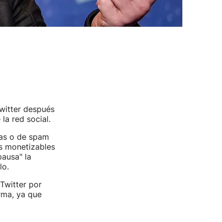
witter después
la red social.
sas o de spam
os monetizables
pausa" la
lo.
Twitter por
rma, ya que