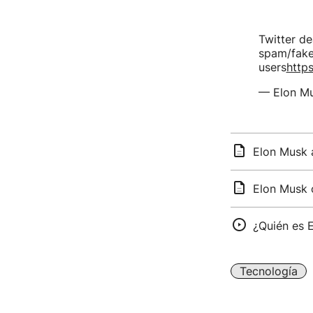
Twitter de
spam/fake
users
http
— Elon M
Elon Musk a
Elon Musk 
¿Quién es 
Tecnología