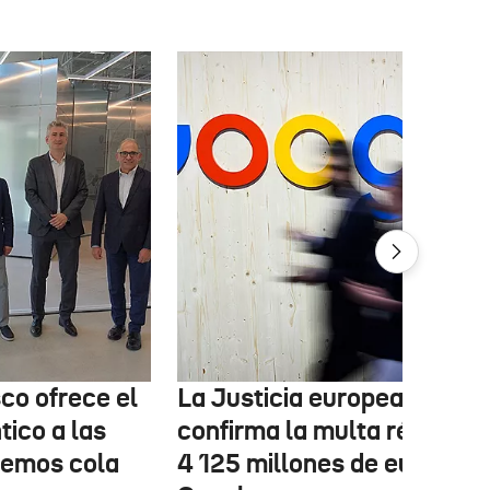
co ofrece el
La Justicia europea
ico a las
confirma la multa récord d
nemos cola
4 125 millones de euros a