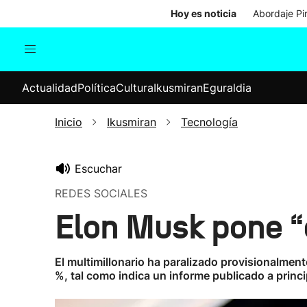
Hoy es noticia
Abordaje Pi
Actualidad
Política
Cul
Actualidad
Política
Cultura
Ikusmiran
Eguraldia
Sociedad
Elecciones
Economía
Inicio
Ikusmiran
Tecnología
Internacional
Escuchar
REDES SOCIALES
Elon Musk pone “
El multimillonario ha paralizado provisionalmente
%, tal como indica un informe publicado a princ