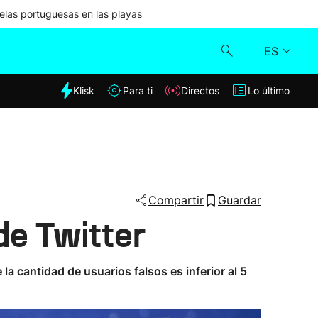
las portuguesas en las playas
ES
dia
Klisk
Para ti
Directos
Lo último
Klisk
Directos
Para ti
Compartir
Guardar
de Twitter
Lo último
la cantidad de usuarios falsos es inferior al 5