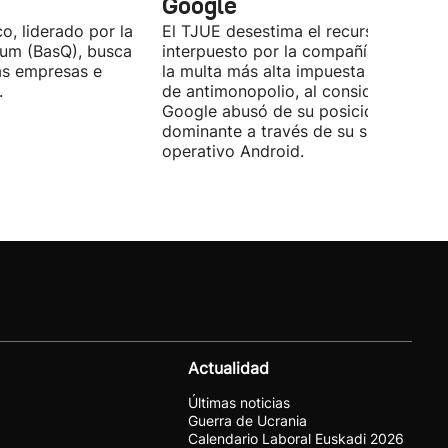
Google
o, liderado por la
El TJUE desestima el recurso
tum (BasQ), busca
interpuesto por la compañía y confir
las empresas e
la multa más alta impuesta en un cas
.
de antimonopolio, al considerar que
Google abusó de su posición
dominante a través de su sistema
operativo Android.
Actualidad
Últimas noticias
Guerra de Ucrania
Calendario Laboral Euskadi 2026