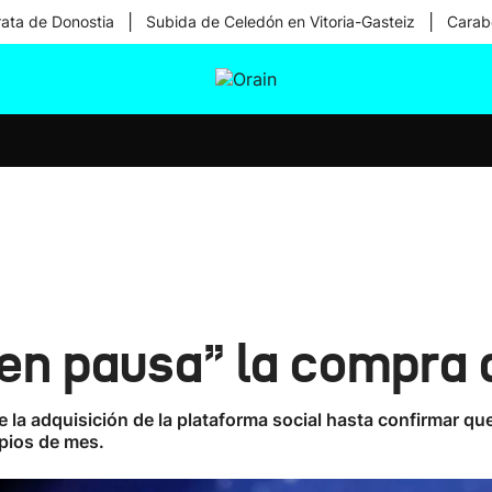
|
|
rata de Donostia
Subida de Celedón en Vitoria-Gasteiz
Carabe
tura
Ikusmiran
Egural
Salud
Tecnología
en pausa” la compra 
 la adquisición de la plataforma social hasta confirmar que 
ipios de mes.