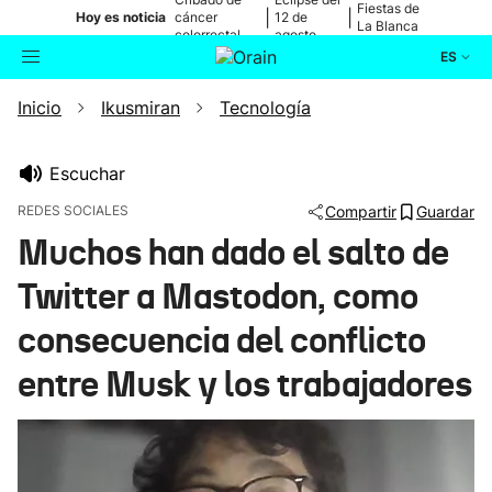
Fiestas de
|
|
Hoy es noticia
cáncer
12 de
La Blanca
colorrectal
agosto
ES
Inicio
Ikusmiran
Tecnología
Actualidad
Buscador
Política
Escuchar
REDES SOCIALES
Compartir
Guardar
Cultura
Muchos han dado el salto de
Twitter a Mastodon, como
Ikusmiran
consecuencia del conflicto
Eguraldia
entre Musk y los trabajadores