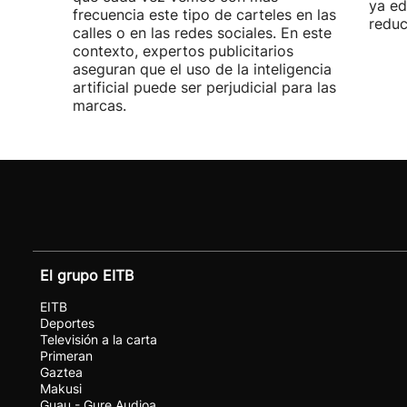
ya ed
frecuencia este tipo de carteles en las
reduc
calles o en las redes sociales. En este
contexto, expertos publicitarios
aseguran que el uso de la inteligencia
artificial puede ser perjudicial para las
marcas.
El grupo EITB
EITB
Deportes
Televisión a la carta
Primeran
Gaztea
Makusi
Guau - Gure Audioa