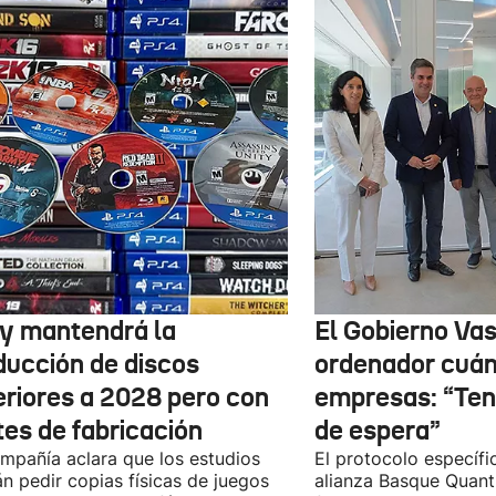
y mantendrá la
El Gobierno Vas
ducción de discos
ordenador cuánt
eriores a 2028 pero con
empresas: “Te
tes de fabricación
de espera”
mpañía aclara que los estudios
El protocolo específic
n pedir copias físicas de juegos
alianza Basque Quan