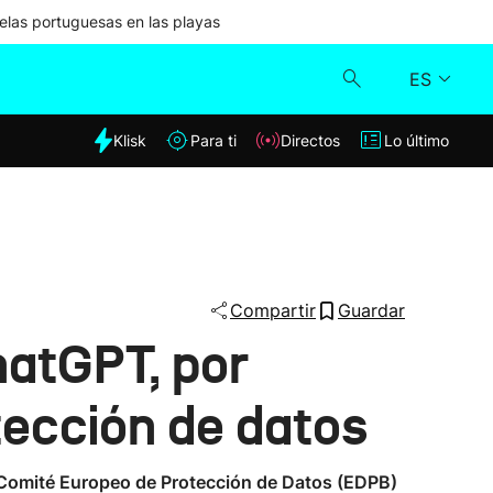
las portuguesas en las playas
ES
dia
Klisk
Para ti
Directos
Lo último
Klisk
Directos
Para ti
Compartir
Guardar
hatGPT, por
Lo último
tección de datos
 Comité Europeo de Protección de Datos (EDPB)