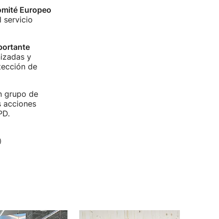
mité Europeo
 servicio
portante
izadas y
tección de
un grupo de
s acciones
PD.