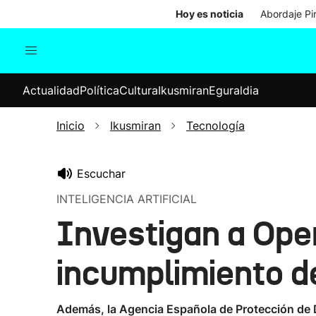
Hoy es noticia
Abordaje Pi
Actualidad
Política
Cul
Actualidad
Política
Cultura
Ikusmiran
Eguraldia
Sociedad
Elecciones
Economía
Inicio
Ikusmiran
Tecnología
Internacional
Escuchar
INTELIGENCIA ARTIFICIAL
Investigan a Ope
incumplimiento d
Además, la Agencia Española de Protección de 