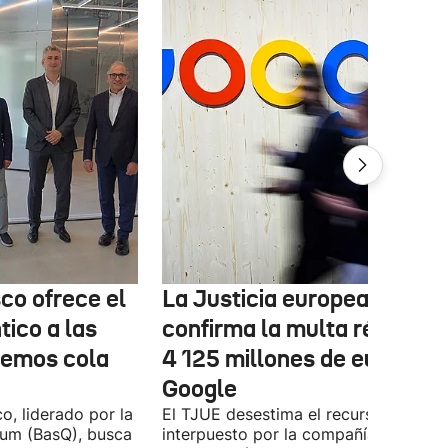
co ofrece el
La Justicia europea
ico a las
confirma la multa récord d
nemos cola
4 125 millones de euros a
Google
o, liderado por la
El TJUE desestima el recurso
tum (BasQ), busca
interpuesto por la compañía y confir