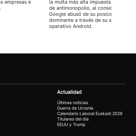
las empresas e
la multa más alta impuesta en un cas
.
de antimonopolio, al considerar que
Google abusó de su posición
dominante a través de su sistema
operativo Android.
Actualidad
Últimas noticias
Guerra de Ucrania
Calendario Laboral Euskadi 2026
Titulares del día
EEUU y Trump