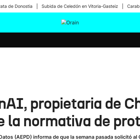
|
|
rata de Donostia
Subida de Celedón en Vitoria-Gasteiz
Carabe
tura
Ikusmiran
Egural
Salud
Tecnología
nAI, propietaria de C
e la normativa de pro
Datos (AEPD) informa de que la semana pasada solicitó al