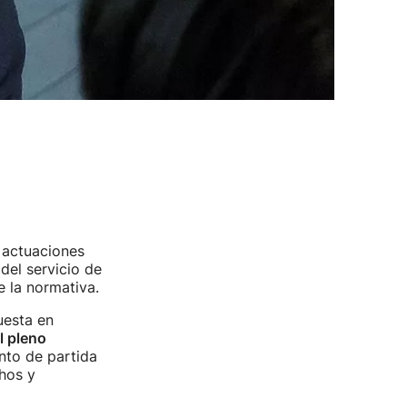
 actuaciones
del servicio de
e la normativa.
uesta en
l pleno
nto de partida
hos y