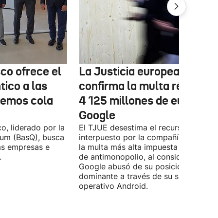
co ofrece el
La Justicia europea
ico a las
confirma la multa récord d
nemos cola
4 125 millones de euros a
Google
o, liderado por la
El TJUE desestima el recurso
tum (BasQ), busca
interpuesto por la compañía y confir
las empresas e
la multa más alta impuesta en un cas
.
de antimonopolio, al considerar que
Google abusó de su posición
dominante a través de su sistema
operativo Android.