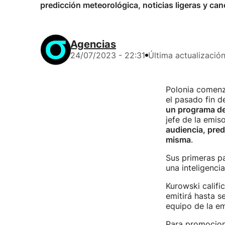
predicción meteorológica, noticias ligeras y ca
Agencias
24/07/2023 - 22:31
Última actualizació
Polonia comenzó
el pasado fin 
un programa de
jefe de la emis
audiencia, pred
misma
.
Sus primeras pa
una inteligencia
Kurowski califi
emitirá hasta s
equipo de la em
Para promocion