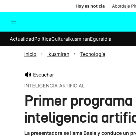
Hoy es noticia
Abordaje Pi
Actualidad
Política
Cul
Actualidad
Política
Cultura
Ikusmiran
Eguraldia
Sociedad
Elecciones
Economía
Inicio
Ikusmiran
Tecnología
Internacional
Escuchar
INTELIGENCIA ARTIFICIAL
Primer programa 
inteligencia artifi
La presentadora se llama Basia y conduce un pr