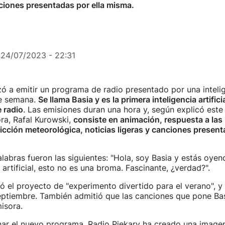
nciones presentadas por ella misma.
n
24/07/2023 - 22:31
 a emitir un programa de radio presentado por una intelige
de semana.
Se llama Basia y es la primera inteligencia artificia
 radio
. Las emisiones duran una hora y, según explicó este 
ora, Rafal Kurowski,
consiste en animación, respuesta a las
icción meteorológica, noticias ligeras y canciones present
labras fueron las siguientes: "Hola, soy Basia y estás oyen
 artificial, esto no es una broma. Fascinante, ¿verdad?".
có el proyecto de "experimento divertido para el verano", y
eptiembre. También admitió que las canciones que pone Basi
isora.
ar el nuevo programa, Radio Piekary ha creado una imagen