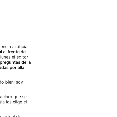
ncia artificial
l al frente de
lunes el editor
 preguntas de la
adas por ella
do bien: soy
 aclaró que se
a las elige el
 virtual de