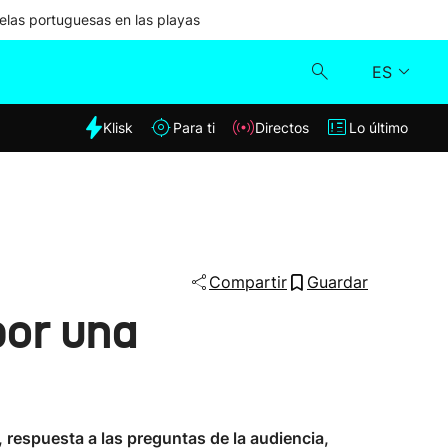
las portuguesas en las playas
ES
dia
Klisk
Para ti
Directos
Lo último
Klisk
Directos
Para ti
Compartir
Guardar
por una
Lo último
respuesta a las preguntas de la audiencia,