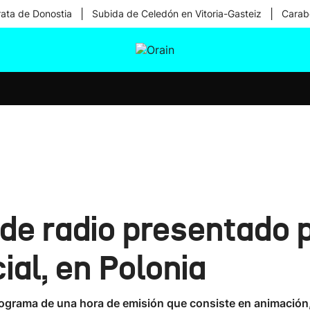
|
|
rata de Donostia
Subida de Celedón en Vitoria-Gasteiz
Carabe
tura
Ikusmiran
Egural
Salud
Tecnología
de radio presentado 
cial, en Polonia
ograma de una hora de emisión que consiste en animación, 