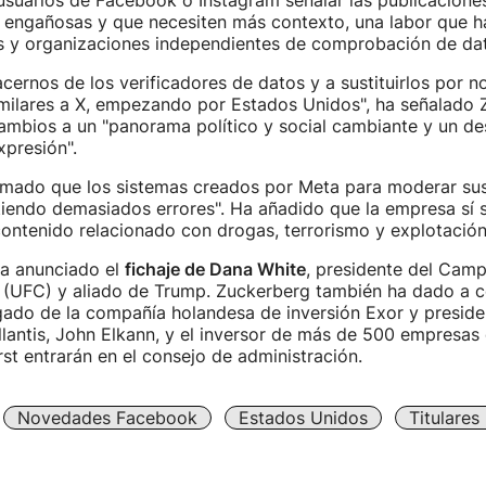
 usuarios de Facebook o Instagram señalar las publicacione
 engañosas y que necesiten más contexto, una labor que h
s y organizaciones independientes de comprobación de da
ernos de los verificadores de datos y a sustituirlos por n
imilares a X, empezando por Estados Unidos", ha señalado 
ambios a un "panorama político y social cambiante y un de
xpresión".
rmado que los sistemas creados por Meta para moderar su
iendo demasiados errores". Ha añadido que la empresa sí 
ntenido relacionado con drogas, terrorismo y explotación i
a anunciado el
fichaje de Dana White
, presidente del Cam
o (UFC) y aliado de Trump. Zuckerberg también ha dado a 
ado de la compañía holandesa de inversión Exor y preside
ellantis, John Elkann, y el inversor de más de 500 empresa
st entrarán en el consejo de administración.
Novedades Facebook
Estados Unidos
Titulares