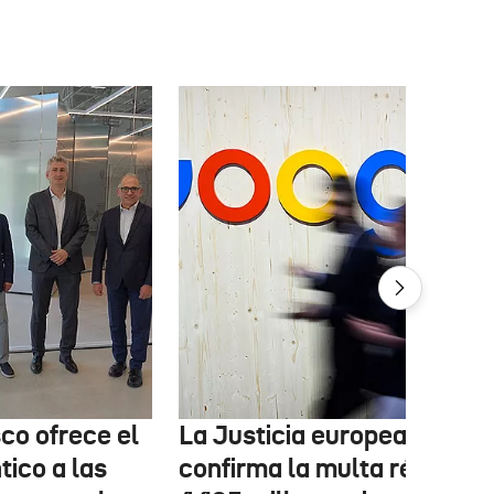
co ofrece el
La Justicia europea
ico a las
confirma la multa récord d