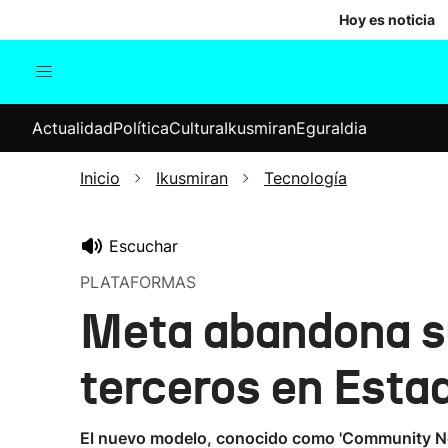
Hoy es noticia
Actualidad
Política
Cul
Actualidad
Política
Cultura
Ikusmiran
Eguraldia
Sociedad
Elecciones
Economía
Inicio
Ikusmiran
Tecnología
Internacional
Escuchar
PLATAFORMAS
Meta abandona su
terceros en Esta
El nuevo modelo, conocido como 'Community Not