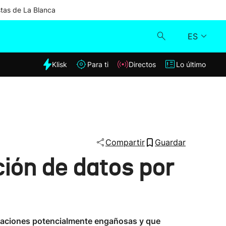
stas de La Blanca
ES
dia
Klisk
Para ti
Directos
Lo último
Klisk
Directos
Para ti
Compartir
Guardar
ión de datos por
Lo último
icaciones potencialmente engañosas y que