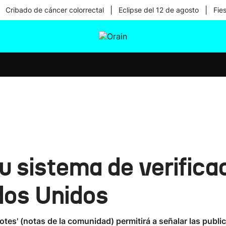
|
|
Cribado de cáncer colorrectal
Eclipse del 12 de agosto
Fie
tura
Ikusmiran
Egural
Salud
Tecnología
 sistema de verificac
dos Unidos
es' (notas de la comunidad) permitirá a señalar las publ