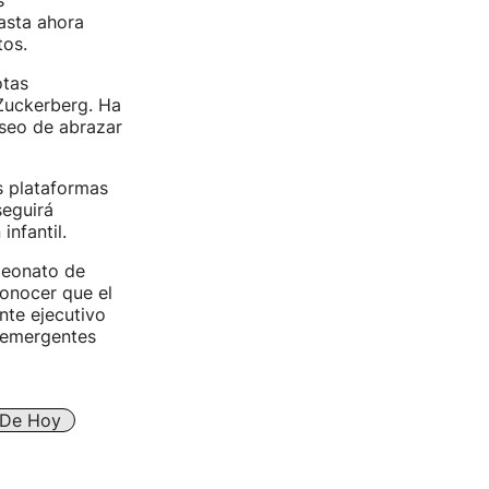
s
asta ahora
tos.
otas
Zuckerberg. Ha
seo de abrazar
s plataformas
seguirá
nfantil.
peonato de
conocer que el
nte ejecutivo
s emergentes
 De Hoy