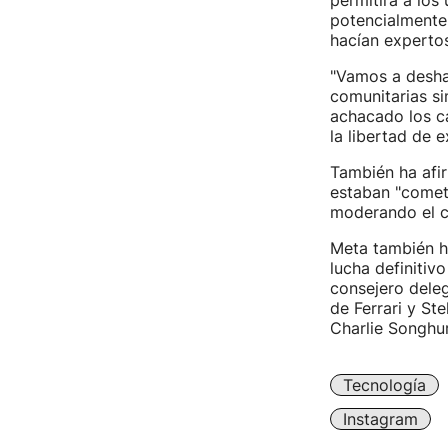
permitirá a los
potencialmente
hacían experto
"Vamos a deshac
comunitarias s
achacado los c
la libertad de e
También ha afi
estaban "comet
moderando el co
Meta también h
lucha definitiv
consejero deleg
de Ferrari y St
Charlie Songhur
Tecnología
Instagram