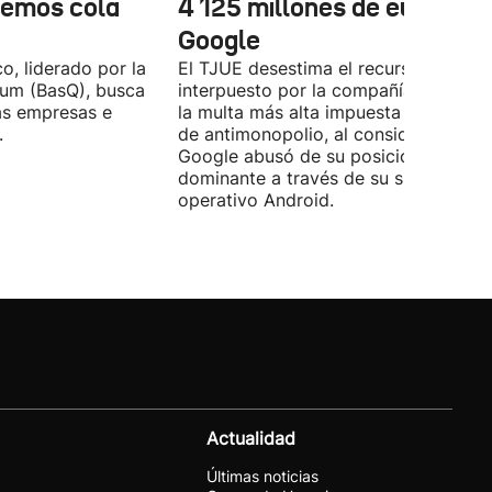
nemos cola
4 125 millones de euros a
Google
o, liderado por la
El TJUE desestima el recurso
tum (BasQ), busca
interpuesto por la compañía y confir
las empresas e
la multa más alta impuesta en un cas
.
de antimonopolio, al considerar que
Google abusó de su posición
dominante a través de su sistema
operativo Android.
Actualidad
Últimas noticias