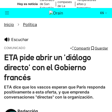
compases
|
|
Hoy es noticia
de San
altas y
de La
Sebastián
tormentas
Blanca
ES
Inicio
Política
Actualidad
Buscador
Política
Escuchar
COMUNICADO
Compartir
Guardar
Cultura
ETA pide abrir un 'diálogo
directo' con el Gobierno
Ikusmiran
francés
Eguraldia
ETA dice que los vascos esperan que París responda
positivamente a esta oferta, y que emprenda
conversaciones "directas" con la organización.
Redacción