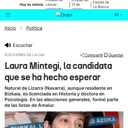
Fiestas de
|
|
Hoy es noticia
cáncer
12 de
La Blanca
colorrectal
agosto
ES
Inicio
Política
Actualidad
Buscador
Política
Escuchar
ELECCIONES DE LA CAV
Compartir
Guardar
Cultura
Laura Mintegi, la candidata
que se ha hecho esperar
Ikusmiran
Natural de Lizarra (Navarra), aunque residente en
Eguraldia
Bizkaia, es licenciada en Historia y doctora en
Psicología. En las elecciones generales, formó parte
de las listas de Amaiur.