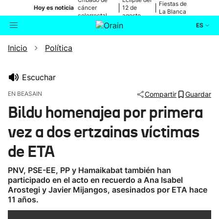
Fiestas de
|
|
Hoy es noticia
cáncer
12 de
La Blanca
colorrectal
agosto
ES
Inicio
Política
Actualidad
Buscador
Política
Escuchar
EN BEASAIN
Compartir
Guardar
Cultura
Bildu homenajea por primera
vez a dos ertzainas víctimas
Ikusmiran
de ETA
Eguraldia
PNV, PSE-EE, PP y Hamaikabat también han
participado en el acto en recuerdo a Ana Isabel
Arostegi y Javier Mijangos, asesinados por ETA hace
11 años.