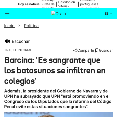
Celedón en
|
|
Hoy es noticia
Pirata de
portuguesas
Vitoria-
Donostia
en las playas
Gasteiz
ES
Inicio
Política
Actualidad
Buscador
Política
Escuchar
TRAS EL INFORME
Compartir
Guardar
Cultura
Barcina: 'Es sangrante que
los batasunos se infiltren en
Ikusmiran
colegios'
Eguraldia
Además, la presidente del Gobierno de Navarra y de
UPN ha subrayado que UPN "está promoviendo en el
Congreso de los Diputados que la reforma del Código
Penal evite estas situaciones sangrantes".