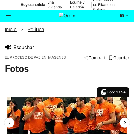
una
Edurne y
|
|
Hoy es noticia
de Elkano en
vivienda
Celedón
Getaria
de Bilbao
Txiki
ES
Inicio
Política
Actualidad
Buscador
Política
Escuchar
EL PROCESO DE PAZ EN IMÁGENES
Compartir
Guardar
Cultura
Fotos
Ikusmiran
Foto
1 / 24
Eguraldia