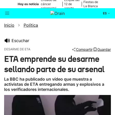
Fiestas de
|
|
Hoy es noticia
cáncer
12 de
La Blanca
colorrectal
agosto
ES
Inicio
Política
Actualidad
Buscador
Política
Escuchar
DESARME DE ETA
Compartir
Guardar
Cultura
ETA emprende su desarme
sellando parte de su arsenal
Ikusmiran
La BBC ha publicado un vídeo que muestra a
Eguraldia
activistas de ETA entregando armas y explosivos a
los verificadores internacionales.