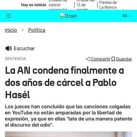
Fiestas de
|
|
Hoy es noticia
cáncer
12 de
La Blanca
colorrectal
agosto
ES
Inicio
Política
Actualidad
Buscador
Política
Escuchar
SENTENCIA
Compartir
Guardar
Cultura
La AN condena finalmente a
dos años de cárcel a Pablo
Ikusmiran
Hasél
Eguraldia
Los jueces han concluido que las canciones colgadas
en YouTube no están amparadas por la libertad de
expresión, ya que en ellas "late de una manera patente
el discurso del odio".