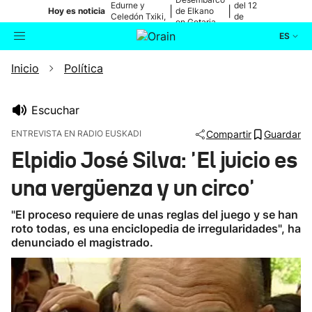
Edurne y
del 12
|
|
Hoy es noticia
de Elkano
Celedón Txiki,
de
en Getaria
en directo
agosto
ES
Inicio
Política
Actualidad
Buscador
Política
Escuchar
ENTREVISTA EN RADIO EUSKADI
Compartir
Guardar
Cultura
Elpidio José Silva: 'El juicio es
una vergüenza y un circo'
Ikusmiran
"El proceso requiere de unas reglas del juego y se han
Eguraldia
roto todas, es una enciclopedia de irregularidades", ha
denunciado el magistrado.