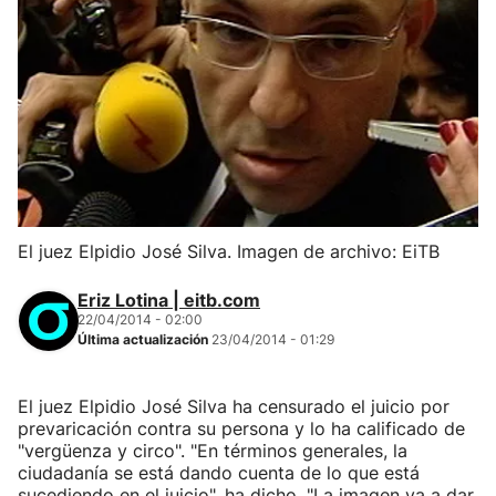
El juez Elpidio José Silva. Imagen de archivo: EiTB
Eriz Lotina | eitb.com
22/04/2014 - 02:00
Última actualización
23/04/2014 - 01:29
El juez Elpidio José Silva ha censurado el juicio por
prevaricación contra su persona y lo ha calificado de
"vergüenza y circo". "En términos generales, la
ciudadanía se está dando cuenta de lo que está
sucediendo en el juicio", ha dicho. "La imagen va a dar