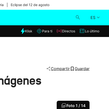
|
ria
Eclipse del 12 de agosto
ES
dia
Klisk
Para ti
Directos
Lo último
Klisk
Directos
Para ti
Compartir
Guardar
imágenes
Lo último
Foto
1 / 14