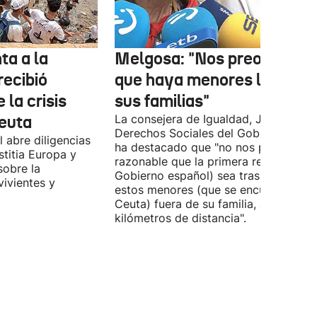
ta a la
Melgosa: "Nos preocupa
recibió
que haya menores lejos de
 la crisis
sus familias"
Ceuta
La consejera de Igualdad, Justicia y
Derechos Sociales del Gobierno Vasc
 abre diligencias
ha destacado que "no nos parece
stitia Europa y
razonable que la primera respuesta (
sobre la
Gobierno español) sea trasladar a
vivientes y
estos menores (que se encuentran en
Ceuta) fuera de su familia, a miles de
kilómetros de distancia".