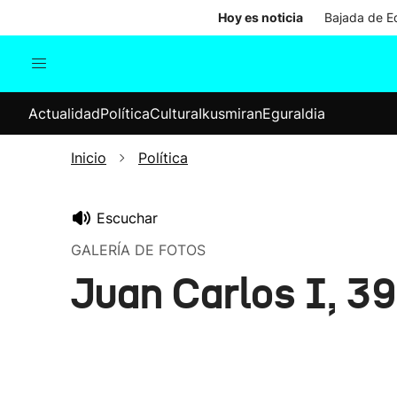
Hoy es noticia
Bajada de Ed
Actualidad
Política
Cul
Actualidad
Política
Cultura
Ikusmiran
Eguraldia
Sociedad
Elecciones
Economía
Inicio
Política
Internacional
Escuchar
GALERÍA DE FOTOS
Juan Carlos I, 3