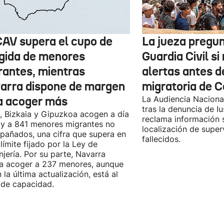
CAV supera el cupo de
La jueza pregun
gida de menores
Guardia Civil si 
rantes, mientras
alertas antes de
arra dispone de margen
migratoria de 
a acoger más
La Audiencia Nacional
tras la denuncia de Iu
, Bizkaia y Gipuzkoa acogen a día
reclama información 
y a 841 menores migrantes no
localización de super
añados, una cifra que supera en
fallecidos.
 límite fijado por la Ley de
njería. Por su parte, Navarra
a acoger a 237 menores, aunque
 la última actualización, está al
de capacidad.