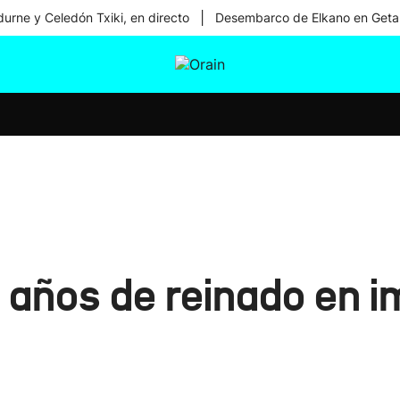
|
urne y Celedón Txiki, en directo
Desembarco de Elkano en Geta
tura
Ikusmiran
Egural
Salud
Tecnología
9 años de reinado en 