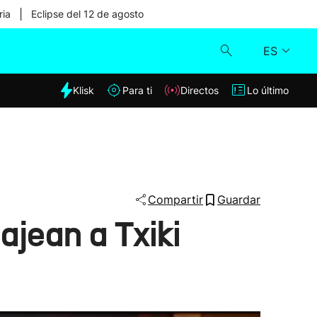
|
ria
Eclipse del 12 de agosto
ES
dia
Klisk
Para ti
Directos
Lo último
Klisk
Directos
Para ti
Compartir
Guardar
jean a Txiki
Lo último