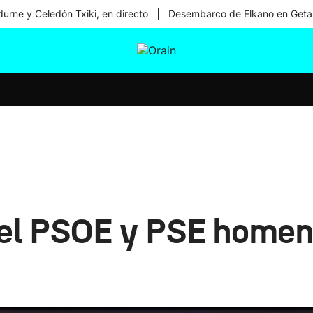
|
urne y Celedón Txiki, en directo
Desembarco de Elkano en Geta
tura
Ikusmiran
Egural
Salud
Tecnología
el PSOE y PSE homena