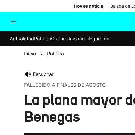
Hoy es noticia
Bajada de Ed
Actualidad
Política
Cul
Actualidad
Política
Cultura
Ikusmiran
Eguraldia
Sociedad
Elecciones
Economía
Inicio
Política
Internacional
Escuchar
FALLECIDO A FINALES DE AGOSTO
La plana mayor d
Benegas