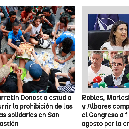
arrekin Donostia estudia
Robles, Marlas
rrir la prohibición de las
y Albares com
as solidarias en San
el Congreso a f
astián
agosto por la c