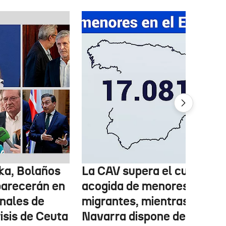
ka, Bolaños
La CAV supera el cupo de
parecerán en
acogida de menores
inales de
migrantes, mientras
risis de Ceuta
Navarra dispone de marge