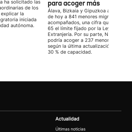
 ha solicitado las
para acoger más
ordinarias de los
Álava, Bizkaia y Gipuzkoa acogen a d
explicar la
de hoy a 841 menores migrantes no
igratoria iniciada
acompañados, una cifra que supera e
ciudad autónoma.
65 el límite fijado por la Ley de
Extranjería. Por su parte, Navarra
podría acoger a 237 menores, aunqu
según la última actualización, está al
30 % de capacidad.
Actualidad
Últimas noticias