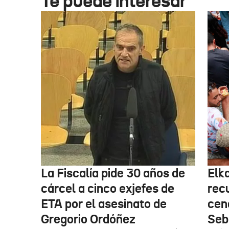
Te puede interesar
La Fiscalía pide 30 años de
Elk
cárcel a cinco exjefes de
recu
ETA por el asesinato de
cen
Gregorio Ordóñez
Seb