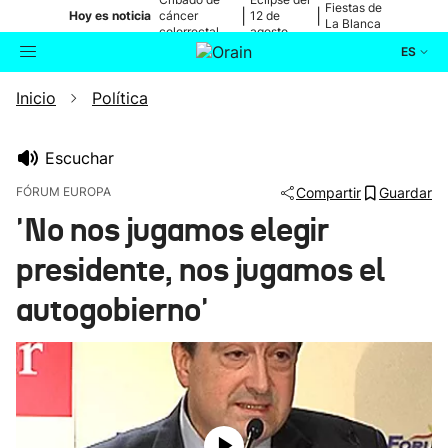
Fiestas de
|
|
Hoy es noticia
cáncer
12 de
La Blanca
colorrectal
agosto
ES
Inicio
Política
Actualidad
Buscador
Política
Escuchar
FÓRUM EUROPA
Compartir
Guardar
Cultura
'No nos jugamos elegir
presidente, nos jugamos el
Ikusmiran
autogobierno'
Eguraldia